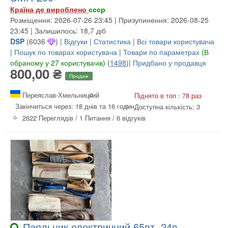
Країна де вироблено
ссср
Розміщення: 2026-07-26 23:45 | Призупинення: 2026-08-25
23:45 | Залишилось: 18,7 діб
DSP
(
6036
) |
Відгуки
|
Статистика
|
Всі товари користувача
|
Пошук по товарах користувача
|
Товари по параметрах
(В
обраному у 27 користувачів)
(
1498
)|
Придбано у продавця
800,00 ₴
Продаж
Переяслав-Хмельницкий
Піднято в топ : 78 раз
Закінчиться через: 18 днів та 16 годин
Доступна кількість: 3
2622 Переглядів
/
1 Питання
/
6 відгуків
Паяльник електричний 65вт, 24в