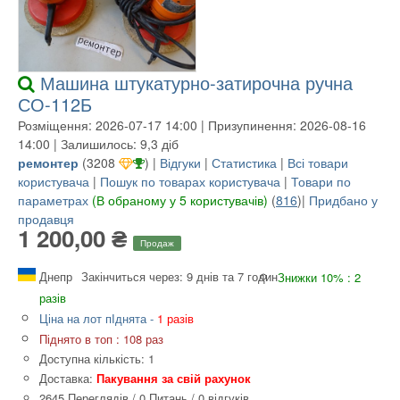
Машина штукатурно-затирочна ручна
СО-112Б
Розміщення: 2026-07-17 14:00 | Призупинення: 2026-08-16
14:00 | Залишилось: 9,3 діб
ремонтер
(
3208
) |
Відгуки
|
Статистика
|
Всі товари
користувача
|
Пошук по товарах користувача
|
Товари по
параметрах
(В обраному у 5 користувачів)
(
816
)|
Придбано у
продавця
1 200,00 ₴
Продаж
Днепр
Закінчиться через: 9 днів та 7 годин
Знижки 10% : 2
разів
Ціна на лот пІднята -
1 разів
Піднято в топ : 108 раз
Доступна кількість: 1
Доставка:
Пакування за свій рахунок
2645 Переглядів
/
0 Питань
/
0 відгуків