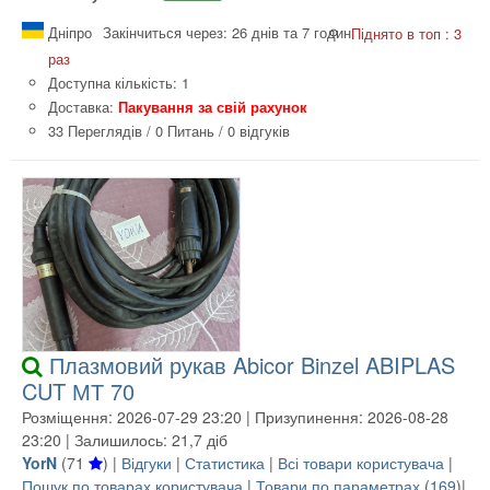
Дніпро
Закінчиться через: 26 днів та 7 годин
Піднято в топ : 3
раз
Доступна кількість: 1
Доставка:
Пакування за свій рахунок
33 Переглядів
/
0 Питань
/
0 відгуків
Плазмовий рукав Abicor Binzel ABIPLAS
CUT МТ 70
Розміщення: 2026-07-29 23:20 | Призупинення: 2026-08-28
23:20 | Залишилось: 21,7 діб
YorN
(
71
) |
Відгуки
|
Статистика
|
Всі товари користувача
|
Пошук по товарах користувача
|
Товари по параметрах
(
169
)|