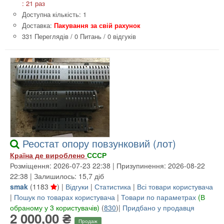
: 21 раз
Доступна кількість: 1
Доставка:
Пакування за свій рахунок
331 Переглядів
/
0 Питань
/
0 відгуків
Реостат опору повзунковий (лот)
Країна де вироблено
СССР
Розміщення: 2026-07-23 22:38 | Призупинення: 2026-08-22
22:38 | Залишилось: 15,7 діб
smak
(
1183
) |
Відгуки
|
Статистика
|
Всі товари користувача
|
Пошук по товарах користувача
|
Товари по параметрах
(В
обраному у 3 користувачів)
(
830
)|
Придбано у продавця
2 000,00 ₴
Продаж