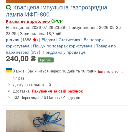
Кварцева імпульсна газорозрядна
лампа ИФП-800
Країна де вироблено
CРСР
Розміщення: 2026-07-26 23:29 | Призупинення: 2026-08-25
23:29 | Залишилось: 18,7 діб
petvas
(
1388
) |
Відгуки
|
Статистика
|
Всі товари
користувача
|
Пошук по товарах користувача
|
Товари по
параметрах
(
657
)|
Придбано у продавця
240,00 ₴
Продаж
Харків
Закінчиться через: 18 днів та 16 годин
Піднято в топ :
17 раз
Доступна кількість: 3
Доставка:
Пакування за свій рахунок
132 Переглядів
/
0 Питань
/
0 відгуків