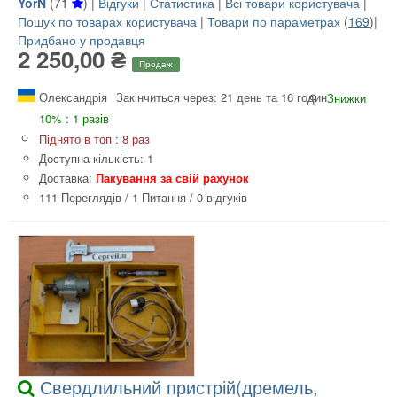
YorN
(
71
) |
Відгуки
|
Статистика
|
Всі товари користувача
|
Пошук по товарах користувача
|
Товари по параметрах
(
169
)|
Придбано у продавця
2 250,00 ₴
Продаж
Олександрія
Закінчиться через: 21 день та 16 годин
Знижки
10% : 1 разів
Піднято в топ : 8 раз
Доступна кількість: 1
Доставка:
Пакування за свій рахунок
111 Переглядів
/
1 Питання
/
0 відгуків
Свердлильний пристрій(дремель,