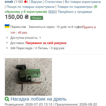
smak
(
1183
) |
Відгуки
|
Статистика
|
Всі товари користувача
|
Пошук по товарах користувача
|
Товари по параметрах
(В
обраному у 6 користувачів)
(
830
)|
Придбано у продавця
150,00 ₴
Продаж
Переяслав
Закінчиться через: 15 днів та 6 годин
Піднято в
топ : 45 раз
Доступна кількість: 1
Доставка:
Пакування за свій рахунок
349 Переглядів
/
0 Питань
/
0 відгуків
Насадка лобзик на дрель
Розміщення: 2026-07-23 13:10 | Призупинення: 2026-08-22