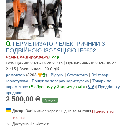
ГЕРМЕТИЗАТОР ЕЛЕКТРИЧНИЙ З
ПОДВІЙНОЮ ІЗОЛЯЦІЄЮ ІЕ6602
Країна де вироблено
Ссср
Розміщення: 2026-07-28 21:15 | Призупинення: 2026-08-27
21:15 | Залишилось: 20,6 діб
ремонтер
(
3208
) |
Відгуки
|
Статистика
|
Всі товари
користувача
|
Пошук по товарах користувача
|
Товари по
параметрах
(В обраному у 3 користувачів)
(
816
)|
Придбано у
продавця
2 500,00 ₴
Продаж
Днепр
Закінчиться через: 20 днів та 14 годин
Піднято в топ :
109 раз
Доступна кількість: 2