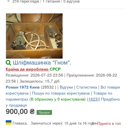
219 Переглядів
/
1 Питання
/
0 відгуків
Шліфмашинка "Гном".
Країна де вироблено
СРСР
Розміщення: 2026-07-23 23:56 | Призупинення: 2026-08-22
23:56 | Залишилось: 15,7 діб
Роман 1972 Киев
(
28532
) |
Відгуки
|
Статистика
|
Всі товари
користувача
|
Пошук по товарах користувача
|
Товари по
параметрах
(В обраному у 9 користувачів)
(
1623
)|
Придбано
у продавця
900,00 ₴
Продаж
Глеваха.
Закінчиться через: 15 днів та 16 годин
Піднято в топ