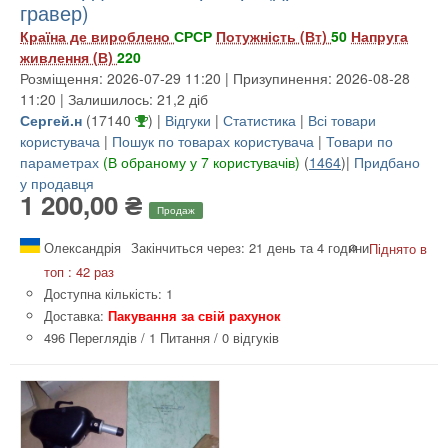
гравер)
Країна де вироблено
СРСР
Потужність (Вт)
50
Напруга
живлення (В)
220
Розміщення: 2026-07-29 11:20 | Призупинення: 2026-08-28
11:20 | Залишилось: 21,2 діб
Сергей.н
(
17140
) |
Відгуки
|
Статистика
|
Всі товари
користувача
|
Пошук по товарах користувача
|
Товари по
параметрах
(В обраному у 7 користувачів)
(
1464
)|
Придбано
у продавця
1 200,00 ₴
Продаж
Олександрія
Закінчиться через: 21 день та 4 години
Піднято в
топ : 42 раз
Доступна кількість: 1
Доставка:
Пакування за свій рахунок
496 Переглядів
/
1 Питання
/
0 відгуків