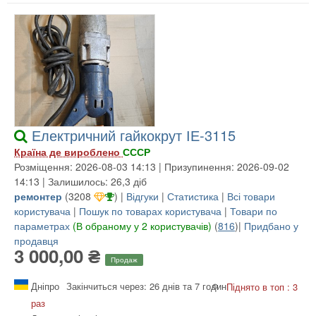
Електричний гайкокрут ІЕ-3115
Країна де вироблено
СССР
Розміщення: 2026-08-03 14:13 | Призупинення: 2026-09-02
14:13 | Залишилось: 26,3 діб
ремонтер
(
3208
) |
Відгуки
|
Статистика
|
Всі товари
користувача
|
Пошук по товарах користувача
|
Товари по
параметрах
(В обраному у 2 користувачів)
(
816
)|
Придбано у
продавця
3 000,00 ₴
Продаж
Дніпро
Закінчиться через: 26 днів та 7 годин
Піднято в топ : 3
раз