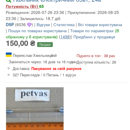
Потужність (Вт)
65
Розміщення: 2026-07-26 23:36 | Призупинення: 2026-08-25
23:36 | Залишилось: 18,7 діб
DSP
(
6036
) |
Відгуки
|
Статистика
|
Всі товари користувача
|
Пошук по товарах користувача
|
Товари по параметрах
(В
обраному у 6 користувачів)
(
1498
)|
Придбано у продавця
150,00 ₴
Продаж
Переяслав-Хмельницкий
Піднято в топ : 38 раз
Закінчиться через: 18 днів та 16 годин
Доступна кількість: 26
Доставка:
Пакування за свій рахунок
327 Переглядів
/
0 Питань
/
1 відгук