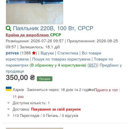
Паяльник 220В, 100 Вт, СРСР
Країна де вироблено
СРСР
Розміщення: 2026-07-26 09:57 | Призупинення: 2026-08-25
09:57 | Залишилось: 18,1 діб
petvas
(
1388
) |
Відгуки
|
Статистика
|
Всі товари
користувача
|
Пошук по товарах користувача
|
Товари по
параметрах
(В обраному у 4 користувачів)
(
657
)|
Придбано у
продавця
350,00 ₴
Продаж
Харків
Закінчиться через: 18 днів та 2 години
Піднято в топ :
11 раз
Доступна кількість: 1
Доставка:
Пакування за свій рахунок
113 Переглядів
/
0 Питань
/
0 відгуків