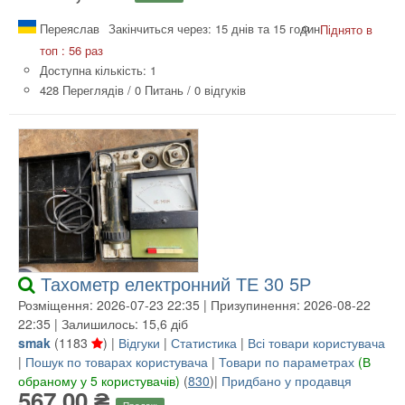
Переяслав
Закінчиться через: 15 днів та 15 годин
Піднято в
топ : 56 раз
Доступна кількість: 1
428 Переглядів
/
0 Питань
/
0 відгуків
Тахометр електронний ТЕ 30 5Р
Розміщення: 2026-07-23 22:35 | Призупинення: 2026-08-22
22:35 | Залишилось: 15,6 діб
smak
(
1183
) |
Відгуки
|
Статистика
|
Всі товари користувача
|
Пошук по товарах користувача
|
Товари по параметрах
(В
обраному у 5 користувачів)
(
830
)|
Придбано у продавця
567,00 ₴
Продаж