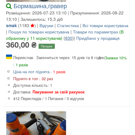
Бормашина,гравер
Розміщення: 2026-07-23 13:10 | Призупинення: 2026-08-22
13:10 | Залишилось: 15,3 діб
smak
(
1183
) |
Відгуки
|
Статистика
|
Всі товари користувача
|
Пошук по товарах користувача
|
Товари по параметрах
(В
обраному у 11 користувачів)
(
830
)|
Придбано у продавця
360,00 ₴
Продаж
Переяслав
Закінчиться через: 15 днів та 6 годин
Знижки 10%
: 1 разів
Ціна на лот пІднята -
1 разів
Піднято в топ : 32 раз
Доступна кількість: 1
Доставка:
Пакування за свій рахунок
412 Переглядів
/
1 Питання
/
0 відгуків