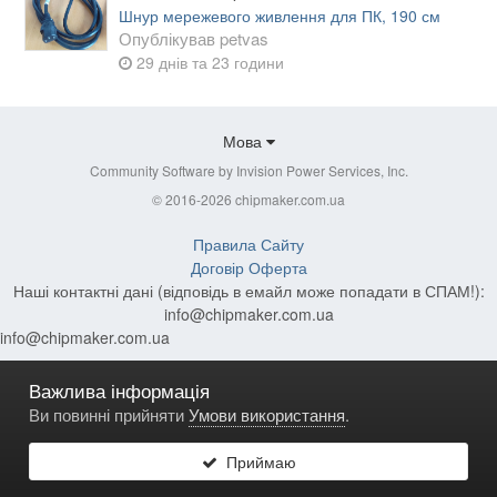
Шнур мережевого живлення для ПК, 190 см
Опублікував
petvas
29 днів та 23 години
Мова
Community Software by Invision Power Services, Inc.
© 2016-2026 chipmaker.com.ua
Правила Сайту
Договір Оферта
Наші контактні дані (відповідь в емайл може попадати в СПАМ!):
info@chipmaker.com.ua
info@chipmaker.com.ua
Важлива інформація
Ви повинні прийняти
Умови використання
.
Приймаю