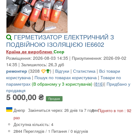
ГЕРМЕТИЗАТОР ЕЛЕКТРИЧНИЙ З
ПОДВІЙНОЮ ІЗОЛЯЦІЄЮ ІЕ6602
Країна де вироблено
Ссср
Розміщення: 2026-08-03 14:35 | Призупинення: 2026-09-02
14:35 | Залишилось: 26,3 діб
ремонтер
(
3208
) |
Відгуки
|
Статистика
|
Всі товари
користувача
|
Пошук по товарах користувача
|
Товари по
параметрах
(В обраному у 3 користувачів)
(
816
)|
Придбано у
продавця
5 000,00 ₴
Продаж
Днепр
Закінчиться через: 26 днів та 7 годин
Піднято в топ : 92
раз
Доступна кількість: 4
2844 Переглядів
/
1 Питання
/
0 відгуків