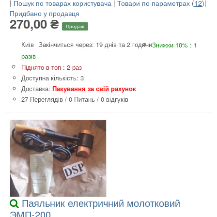
|
Пошук по товарах користувача
|
Товари по параметрах
(
12
)|
Придбано у продавця
270,00 ₴
Продаж
Київ
Закінчиться через: 19 днів та 2 години
Знижки 10% : 1
разів
Піднято в топ : 2 раз
Доступна кількість: 3
Доставка:
Пакування за свій рахунок
27 Переглядів
/
0 Питань
/
0 відгуків
Паяльник електричний молотковий
ЭМП-200