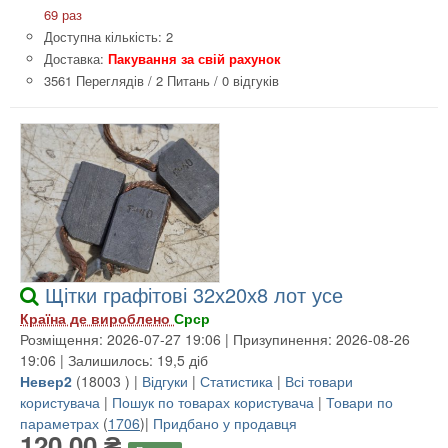
69 раз
Доступна кількість: 2
Доставка:
Пакування за свій рахунок
3561 Переглядів
/
2 Питань
/
0 відгуків
Щітки графітові 32х20х8 лот усе
Країна де вироблено
Срср
Розміщення: 2026-07-27 19:06 | Призупинення: 2026-08-26
19:06 | Залишилось: 19,5 діб
Невер2
(
18003
) |
Відгуки
|
Статистика
|
Всі товари
користувача
|
Пошук по товарах користувача
|
Товари по
параметрах
(
1706
)|
Придбано у продавця
120,00 ₴