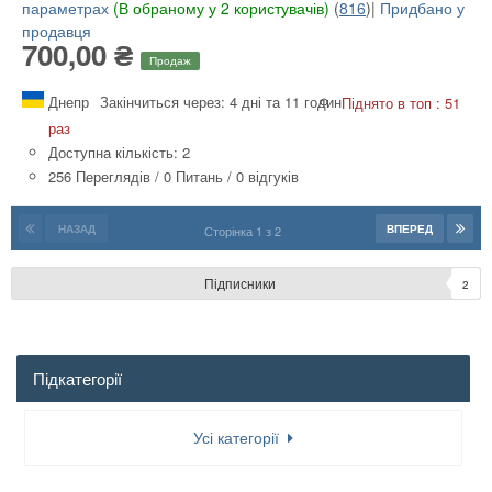
параметрах
(В обраному у 2 користувачів)
(
816
)|
Придбано у
продавця
700,00 ₴
Продаж
Днепр
Закінчиться через: 4 дні та 11 годин
Піднято в топ : 51
раз
Доступна кількість: 2
256 Переглядів
/
0 Питань
/
0 відгуків
НАЗАД
ВПЕРЕД
Сторінка 1 з 2
Підписники
2
Підкатегорії
Усі категорії