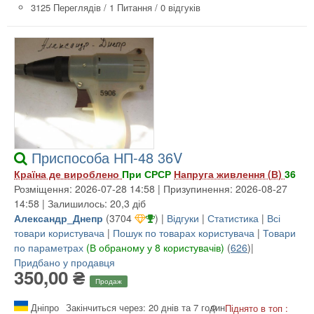
3125 Переглядів
/
1 Питання
/
0 відгуків
Приспособа НП-48 36V
Країна де вироблено
При СРСР
Напруга живлення (В)
36
Розміщення: 2026-07-28 14:58 | Призупинення: 2026-08-27
14:58 | Залишилось: 20,3 діб
Александр_Днепр
(
3704
) |
Відгуки
|
Статистика
|
Всі
товари користувача
|
Пошук по товарах користувача
|
Товари
по параметрах
(В обраному у 8 користувачів)
(
626
)|
Придбано у продавця
350,00 ₴
Продаж
Дніпро
Закінчиться через: 20 днів та 7 годин
Піднято в топ :