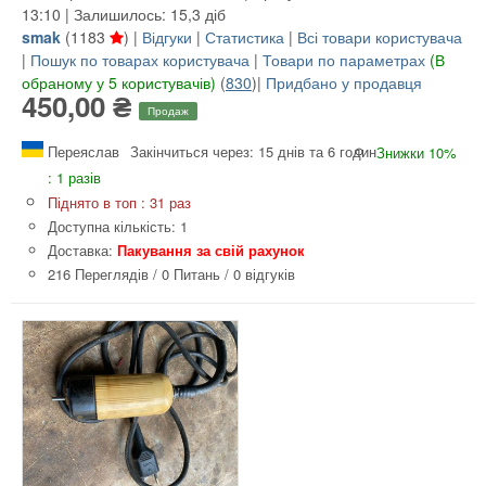
13:10 | Залишилось: 15,3 діб
smak
(
1183
) |
Відгуки
|
Статистика
|
Всі товари користувача
|
Пошук по товарах користувача
|
Товари по параметрах
(В
обраному у 5 користувачів)
(
830
)|
Придбано у продавця
450,00 ₴
Продаж
Переяслав
Закінчиться через: 15 днів та 6 годин
Знижки 10%
: 1 разів
Піднято в топ : 31 раз
Доступна кількість: 1
Доставка:
Пакування за свій рахунок
216 Переглядів
/
0 Питань
/
0 відгуків