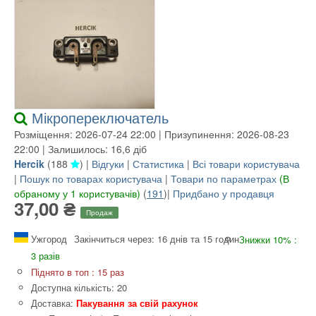
Мікропереключатель
Розміщення: 2026-07-24 22:00 | Призупинення: 2026-08-23
22:00 | Залишилось: 16,6 діб
Hercik
(
188
) |
Відгуки
|
Статистика
|
Всі товари користувача
|
Пошук по товарах користувача
|
Товари по параметрах
(В
обраному у 1 користувачів)
(
191
)|
Придбано у продавця
37,00 ₴
Продаж
Ужгород
Закінчиться через: 16 днів та 15 годин
Знижки 10% :
3 разів
Піднято в топ : 15 раз
Доступна кількість: 20
Доставка:
Пакування за свій рахунок