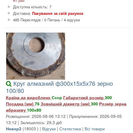
61 раз
Доступна кількість: 7
Доставка:
Пакування за свій рахунок
485 Переглядів
/
0 Питань
/
4 відгуки
Круг алмазний ф300х15х5х76 зерно
100/80
Країна де вироблено
Ссср
Габаритний розмір
300
Посадка (мм)
76
Зовнішній діаметр (мм)
300
Розмір зерна
абразиву
100х80
Розміщення: 2026-08-06 13:12 | Призупинення: 2026-09-05
13:12 | Залишилось: 29,3 діб
Невер2
(
18003
) |
Відгуки
|
Статистика
|
Всі товари