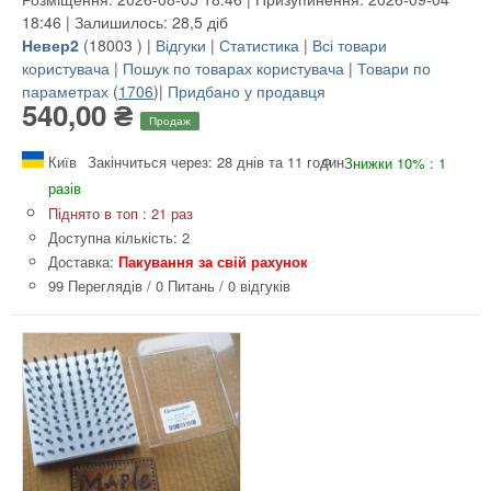
18:46 | Залишилось: 28,5 діб
Невер2
(
18003
) |
Відгуки
|
Статистика
|
Всі товари
користувача
|
Пошук по товарах користувача
|
Товари по
параметрах
(
1706
)|
Придбано у продавця
540,00 ₴
Продаж
Київ
Закінчиться через: 28 днів та 11 годин
Знижки 10% : 1
разів
Піднято в топ : 21 раз
Доступна кількість: 2
Доставка:
Пакування за свій рахунок
99 Переглядів
/
0 Питань
/
0 відгуків