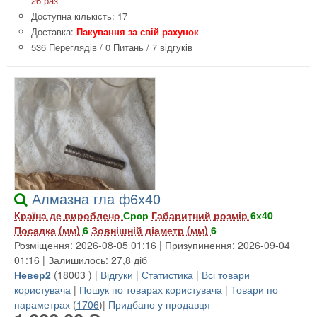
26 раз
Доступна кількість: 17
Доставка:
Пакування за свій рахунок
536 Переглядів
/
0 Питань
/
7 відгуків
Алмазна гла ф6х40
Країна де вироблено
Срср
Габаритний розмір
6х40
Посадка (мм)
6
Зовнішній діаметр (мм)
6
Розміщення: 2026-08-05 01:16 | Призупинення: 2026-09-04
01:16 | Залишилось: 27,8 діб
Невер2
(
18003
) |
Відгуки
|
Статистика
|
Всі товари
користувача
|
Пошук по товарах користувача
|
Товари по
параметрах
(
1706
)|
Придбано у продавця