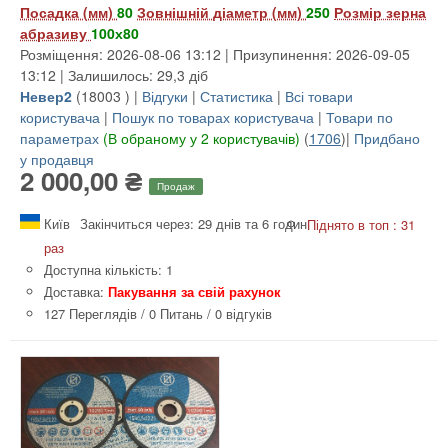
Посадка (мм)
80
Зовнішній діаметр (мм)
250
Розмір зерна
абразиву
100х80
Розміщення: 2026-08-06 13:12 | Призупинення: 2026-09-05
13:12 | Залишилось: 29,3 діб
Невер2
(
18003
) |
Відгуки
|
Статистика
|
Всі товари
користувача
|
Пошук по товарах користувача
|
Товари по
параметрах
(В обраному у 2 користувачів)
(
1706
)|
Придбано
у продавця
2 000,00 ₴
Продаж
Київ
Закінчиться через: 29 днів та 6 годин
Піднято в топ : 31
раз
Доступна кількість: 1
Доставка:
Пакування за свій рахунок
127 Переглядів
/
0 Питань
/
0 відгуків