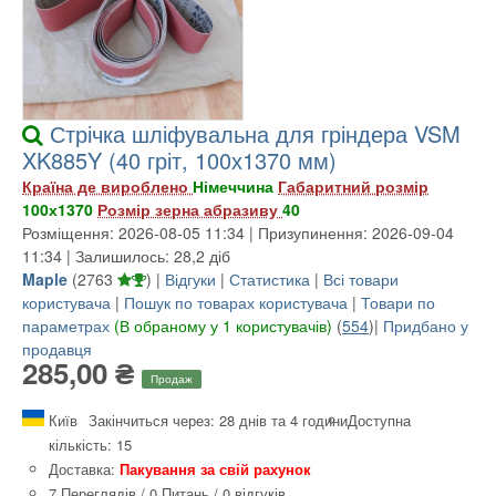
Стрічка шліфувальна для гріндера VSM
XK885Y (40 гріт, 100х1370 мм)
Країна де вироблено
Німеччина
Габаритний розмір
100х1370
Розмір зерна абразиву
40
Розміщення: 2026-08-05 11:34 | Призупинення: 2026-09-04
11:34 | Залишилось: 28,2 діб
Maple
(
2763
) |
Відгуки
|
Статистика
|
Всі товари
користувача
|
Пошук по товарах користувача
|
Товари по
параметрах
(В обраному у 1 користувачів)
(
554
)|
Придбано у
продавця
285,00 ₴
Продаж
Київ
Закінчиться через: 28 днів та 4 години
Доступна
кількість: 15
Доставка:
Пакування за свій рахунок
7 Переглядів
/
0 Питань
/
0 відгуків