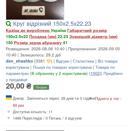
Круг відрізний 150х2.5х22.23
Країна де вироблено
Україна
Габаритний розмір
150х2.5х22
Посадка (мм)
22.23
Зовнішній діаметр (мм)
150
Розмір зерна абразиву
41
Розміщення: 2026-08-06 10:40 | Призупинення: 2026-09-05
10:40 | Залишилось: 29,2 діб
den_shashko
(
3381
) |
Відгуки
|
Статистика
|
Всі товари
користувача
|
Пошук по товарах користувача
|
Товари по
параметрах
(В обраному у 2 користувачів)
(
1002
)|
Придбано
у продавця
20,00 ₴
Продаж
Днепр
Закінчиться через: 29 днів та 3 години
Піднято в топ :
69 раз
Доступна кількість: 11
1499 Переглядів
/
0 Питань
/
0 відгуків