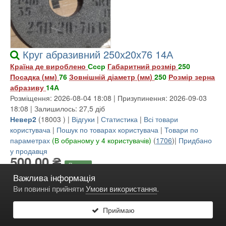
Круг абразивний 250х20х76 14А
Країна де вироблено
Ссср
Габаритний розмір
250
Посадка (мм)
76
Зовнішній діаметр (мм)
250
Розмір зерна
абразиву
14А
Розміщення: 2026-08-04 18:08 | Призупинення: 2026-09-03
18:08 | Залишилось: 27,5 діб
Невер2
(
18003
) |
Відгуки
|
Статистика
|
Всі товари
користувача
|
Пошук по товарах користувача
|
Товари по
параметрах
(В обраному у 4 користувачів)
(
1706
)|
Придбано
у продавця
500,00 ₴
Продаж
Важлива інформація
Київ
Закінчиться через: 27 днів та 11 годин
Піднято в топ : 21
Ви повинні прийняти
Умови використання
.
раз
Доступна кількість: 1
Приймаю
Доставка:
Пакування за свій рахунок