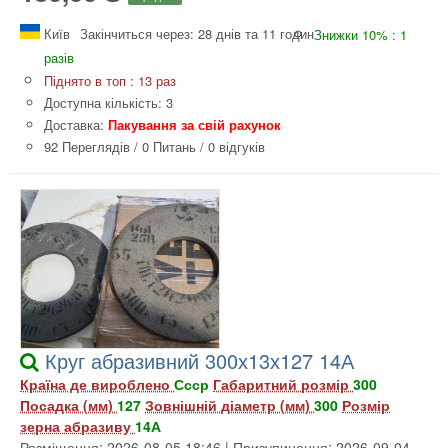
Київ
Закінчиться через: 28 днів та 11 годин
Знижки 10% : 1
разів
Піднято в топ : 13 раз
Доступна кількість: 3
Доставка:
Пакування за свій рахунок
92 Переглядів
/
0 Питань
/
0 відгуків
Круг абразивний 300х13х127 14А
Країна де вироблено
Ссср
Габаритний розмір
300
Посадка (мм)
127
Зовнішній діаметр (мм)
300
Розмір
зерна абразиву
14А
Розміщення: 2026-08-05 18:46 | Призупинення: 2026-09-04