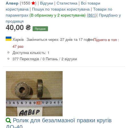
Алвер
(
1550
) |
Відгуки
|
Статистика
|
Всі товари
користувача
|
Пошук по товарах користувача
|
Товари по
параметрах
(В обраному у 2 користувачів)
(
861
)|
Придбано у
продавця
40,00 ₴
Продаж
Харків
Закінчиться через: 27 днів та 17 годин
Піднято в топ :
47 раз
Доступна кількість: 1
377 Переглядів
/
0 Питань
/
2 відгуки
Ролик для безалмазної правки кругів
ДО-40