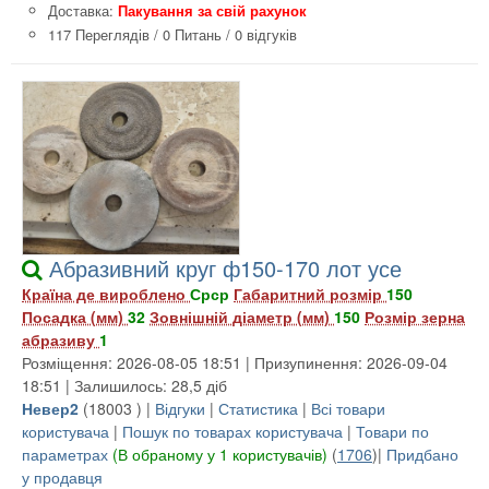
Доставка:
Пакування за свій рахунок
117 Переглядів
/
0 Питань
/
0 відгуків
Абразивний круг ф150-170 лот усе
Країна де вироблено
Срср
Габаритний розмір
150
Посадка (мм)
32
Зовнішній діаметр (мм)
150
Розмір зерна
абразиву
1
Розміщення: 2026-08-05 18:51 | Призупинення: 2026-09-04
18:51 | Залишилось: 28,5 діб
Невер2
(
18003
) |
Відгуки
|
Статистика
|
Всі товари
користувача
|
Пошук по товарах користувача
|
Товари по
параметрах
(В обраному у 1 користувачів)
(
1706
)|
Придбано
у продавця