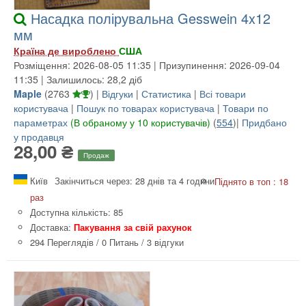
Насадка полірувальна Gesswein 4x12
мм
Країна де вироблено
США
Розміщення: 2026-08-05 11:35 | Призупинення: 2026-09-04
11:35 | Залишилось: 28,2 діб
Maple
(
2763
) |
Відгуки
|
Статистика
|
Всі товари
користувача
|
Пошук по товарах користувача
|
Товари по
параметрах
(В обраному у 10 користувачів)
(
554
)|
Придбано
у продавця
28,00 ₴
Продаж
Київ
Закінчиться через: 28 днів та 4 години
Піднято в топ : 18
раз
Доступна кількість: 85
Доставка:
Пакування за свій рахунок
294 Переглядів
/
0 Питань
/
3 відгуки