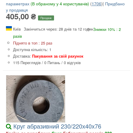
параметрах
(В обраному у 4 користувачів)
(
1706
)|
Придбано
у продавця
405,00 ₴
Продаж
Київ
Закінчиться через: 28 днів та 12 годин
Знижки 10% : 2
разів
Піднято в топ : 25 раз
Доступна кількість: 1
Доставка:
Пакування за свій рахунок
115 Переглядів
/
0 Питань
/
0 відгуків
Круг абразивний 230/220х40х76
Країна де вироблено
Ссср
Габаритний розмір
230