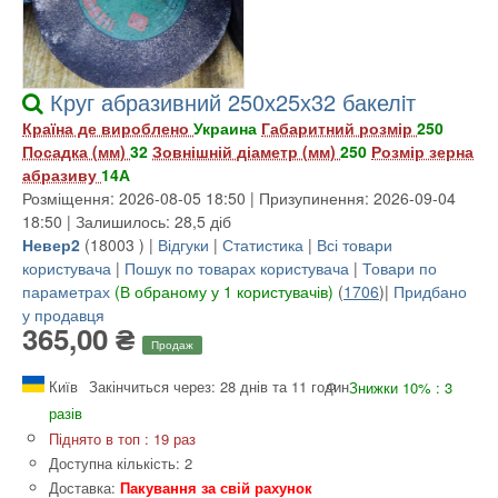
Круг абразивний 250х25х32 бакелiт
Країна де вироблено
Украина
Габаритний розмір
250
Посадка (мм)
32
Зовнішній діаметр (мм)
250
Розмір зерна
абразиву
14А
Розміщення: 2026-08-05 18:50 | Призупинення: 2026-09-04
18:50 | Залишилось: 28,5 діб
Невер2
(
18003
) |
Відгуки
|
Статистика
|
Всі товари
користувача
|
Пошук по товарах користувача
|
Товари по
параметрах
(В обраному у 1 користувачів)
(
1706
)|
Придбано
у продавця
365,00 ₴
Продаж
Київ
Закінчиться через: 28 днів та 11 годин
Знижки 10% : 3
разів
Піднято в топ : 19 раз
Доступна кількість: 2
Доставка:
Пакування за свій рахунок