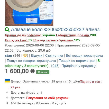
Алмазне коло Ф200х20х3х50х32 алмаз
Країна де вироблено
Україна
Габаритний розмір
200
Посадка (мм)
32
Розмір зерна абразиву
125
Розміщення: 2026-08-06 22:08 | Призупинення: 2026-09-05
22:08 | Залишилось: 29,6 діб
stan
(
3461
) |
Відгуки
|
Статистика
|
Всі товари користувача
|
Пошук по товарах користувача
|
Товари по параметрах
(В
обраному у 3 користувачів)
(
1048
)|
Придбано у продавця
1 600,00 ₴
Продаж
Днiпро
Закінчиться через: 29 днів та 15 годин
Піднято в топ :
21 раз
Доступна кількість: 1
Доставка:
Пакування за свій рахунок
164 Переглядів
/
0 Питань
/
0 відгуків