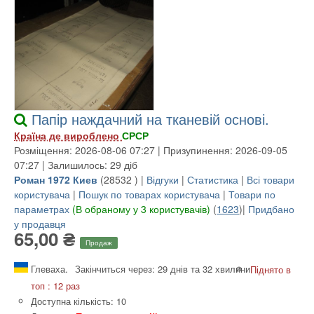
Папір наждачний на тканевій основі.
Країна де вироблено
СРСР
Розміщення: 2026-08-06 07:27 | Призупинення: 2026-09-05
07:27 | Залишилось: 29 діб
Роман 1972 Киев
(
28532
) |
Відгуки
|
Статистика
|
Всі товари
користувача
|
Пошук по товарах користувача
|
Товари по
параметрах
(В обраному у 3 користувачів)
(
1623
)|
Придбано
у продавця
65,00 ₴
Продаж
Глеваха.
Закінчиться через: 29 днів та 32 хвилини
Піднято в
топ : 12 раз
Доступна кількість: 10