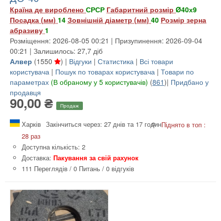
Країна де вироблено
СРСР
Габаритний розмір
Ø40х9
Посадка (мм)
14
Зовнішній діаметр (мм)
40
Розмір зерна
абразиву
1
Розміщення: 2026-08-05 00:21 | Призупинення: 2026-09-04
00:21 | Залишилось: 27,7 діб
Алвер
(
1550
) |
Відгуки
|
Статистика
|
Всі товари
користувача
|
Пошук по товарах користувача
|
Товари по
параметрах
(В обраному у 5 користувачів)
(
861
)|
Придбано у
продавця
90,00 ₴
Продаж
Харків
Закінчиться через: 27 днів та 17 годин
Піднято в топ :
28 раз
Доступна кількість: 2
Доставка:
Пакування за свій рахунок
111 Переглядів
/
0 Питань
/
0 відгуків