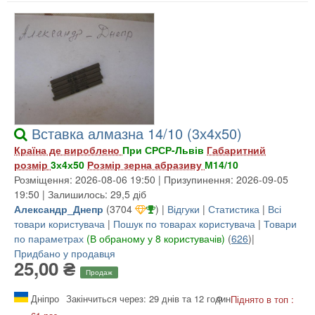
Вставка алмазна 14/10 (3х4х50)
Країна де вироблено
При СРСР-Львів
Габаритний
розмір
3х4х50
Розмір зерна абразиву
М14/10
Розміщення: 2026-08-06 19:50 | Призупинення: 2026-09-05
19:50 | Залишилось: 29,5 діб
Александр_Днепр
(
3704
) |
Відгуки
|
Статистика
|
Всі
товари користувача
|
Пошук по товарах користувача
|
Товари
по параметрах
(В обраному у 8 користувачів)
(
626
)|
Придбано у продавця
25,00 ₴
Продаж
Дніпро
Закінчиться через: 29 днів та 12 годин
Піднято в топ :