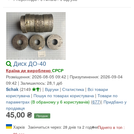
Диск ДО-40
Країна де вироблено
СРСР
Розміщення: 2026-08-05 09:42 | Призупинення: 2026-09-04
09:42 | Залишилось: 28,1 діб
Schak
(
2149
) |
Відгуки
|
Статистика
|
Всі товари
користувача
|
Пошук по товарах користувача
|
Товари по
параметрах
(В обраному у 6 користувачів)
(
677
)|
Придбано у
продавця
45,00 ₴
Продаж
Харків
Закінчиться через: 28 днів та 2 години
Піднято в топ :