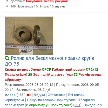
Доставка:
Пакування за свій рахунок
106 Переглядів
/
0 Питань
/
0 відгуків
Ролик для безалмазної правки кругів
ДО-75
Країна де вироблено
СРСР
Габаритний розмір
Ø75х12
Посадка (мм)
28
Зовнішній діаметр (мм)
75
Розмір зерна
абразиву
1
Розміщення: 2026-08-06 00:12 | Призупинення: 2026-09-05
00:12 | Залишилось: 28,7 діб
Алвер
(
1550
) |
Відгуки
|
Статистика
|
Всі товари
користувача
|
Пошук по товарах користувача
|
Товари по
параметрах
(В обраному у 6 користувачів)
(
861
)|
Придбано у