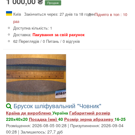
1 000,00 ₴
Продаж
Київ
Закінчиться через: 27 днів та 18 годин
Піднято в топ : 10
раз
Доступна кількість: 1
Доставка:
Пакування за свій рахунок
62 Переглядів
/
0 Питань
/
0 відгуків
Брусок шліфувальний "Човник"
Країна де вироблено
Україна
Габаритний розмір
220х40х20
Посадка (мм)
40
Розмір зерна абразиву
16-25
Розміщення: 2026-08-05 00:28 | Призупинення: 2026-09-04
00:28 | Залишилось: 27,7 діб