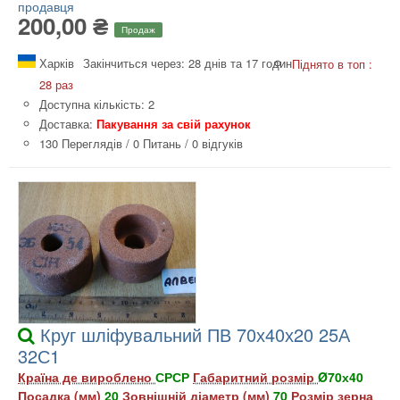
продавця
200,00 ₴
Продаж
Харків
Закінчиться через: 28 днів та 17 годин
Піднято в топ :
28 раз
Доступна кількість: 2
Доставка:
Пакування за свій рахунок
130 Переглядів
/
0 Питань
/
0 відгуків
Круг шліфувальний ПВ 70х40х20 25А
32С1
Країна де вироблено
СРСР
Габаритний розмір
Ø70х40
Посадка (мм)
20
Зовнішній діаметр (мм)
70
Розмір зерна