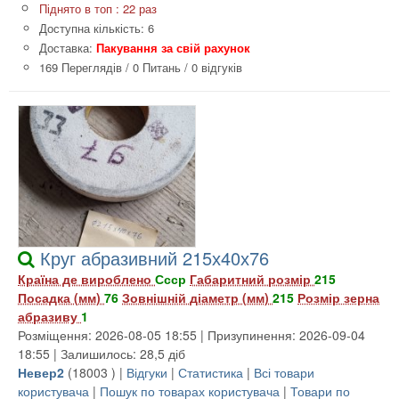
Піднято в топ : 22 раз
Доступна кількість: 6
Доставка:
Пакування за свій рахунок
169 Переглядів
/
0 Питань
/
0 відгуків
Круг абразивний 215х40х76
Країна де вироблено
Ссср
Габаритний розмір
215
Посадка (мм)
76
Зовнішній діаметр (мм)
215
Розмір зерна
абразиву
1
Розміщення: 2026-08-05 18:55 | Призупинення: 2026-09-04
18:55 | Залишилось: 28,5 діб
Невер2
(
18003
) |
Відгуки
|
Статистика
|
Всі товари
користувача
|
Пошук по товарах користувача
|
Товари по