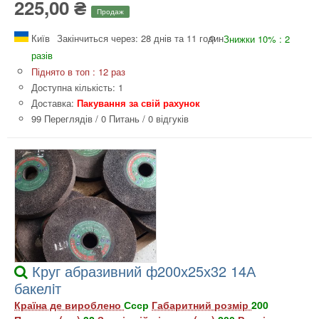
225,00 ₴
Продаж
Київ
Закінчиться через: 28 днів та 11 годин
Знижки 10% : 2
разів
Піднято в топ : 12 раз
Доступна кількість: 1
Доставка:
Пакування за свій рахунок
99 Переглядів
/
0 Питань
/
0 відгуків
Круг абразивний ф200х25х32 14А
бакелiт
Країна де вироблено
Ссср
Габаритний розмір
200