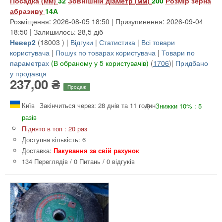
Посадка (мм)
32
Зовнішній діаметр (мм)
200
Розмір зерна
абразиву
14А
Розміщення: 2026-08-05 18:50 | Призупинення: 2026-09-04
18:50 | Залишилось: 28,5 діб
Невер2
(
18003
) |
Відгуки
|
Статистика
|
Всі товари
користувача
|
Пошук по товарах користувача
|
Товари по
параметрах
(В обраному у 5 користувачів)
(
1706
)|
Придбано
у продавця
237,00 ₴
Продаж
Київ
Закінчиться через: 28 днів та 11 годин
Знижки 10% : 5
разів
Піднято в топ : 20 раз
Доступна кількість: 6
Доставка:
Пакування за свій рахунок
134 Переглядів
/
0 Питань
/
0 відгуків