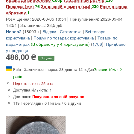
Посадка (мм)
76
Зовнішній діаметр (мм)
230
Розмір зерна
абразиву
1
Розміщення: 2026-08-05 18:54 | Призупинення: 2026-09-04
18:54 | Залишилось: 28,5 діб
Невер2
(
18003
) |
Відгуки
|
Статистика
|
Всі товари
користувача
|
Пошук по товарах користувача
|
Товари по
параметрах
(В обраному у 4 користувачів)
(
1706
)|
Придбано
у продавця
486,00 ₴
Продаж
Київ
Закінчиться через: 28 днів та 12 годин
Знижки 10% : 2
разів
Піднято в топ : 25 раз
Доступна кількість: 1
Доставка:
Пакування за свій рахунок
119 Переглядів
/
0 Питань
/
0 відгуків