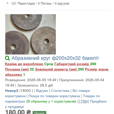
121 Переглядів
/
0 Питань
/
0 відгуків
Абразивний круг ф200х20х32 бакелiт
Країна де вироблено
Срср
Габаритний розмір
200
Посадка (мм)
32
Зовнішній діаметр (мм)
200
Розмір зерна
абразиву
1
Розміщення: 2026-08-05 18:49 | Призупинення: 2026-09-04
18:49 | Залишилось: 28,5 діб
Невер2
(
18003
) |
Відгуки
|
Статистика
|
Всі товари
користувача
|
Пошук по товарах користувача
|
Товари по
параметрах
(В обраному у 1 користувачів)
(
1706
)|
Придбано
у продавця
180,00 ₴
Продаж