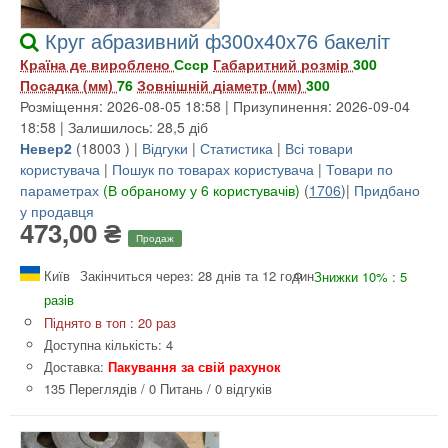
Круг абразивний ф300х40х76 бакелiт
Країна де вироблено
Ссср
Габаритний розмір
300
Посадка (мм)
76
Зовнішній діаметр (мм)
300
Розміщення: 2026-08-05 18:58 | Призупинення: 2026-09-04
18:58 | Залишилось: 28,5 діб
Невер2
(
18003
) |
Відгуки
|
Статистика
|
Всі товари
користувача
|
Пошук по товарах користувача
|
Товари по
параметрах
(В обраному у 6 користувачів)
(
1706
)|
Придбано
у продавця
473,00 ₴
Продаж
Київ
Закінчиться через: 28 днів та 12 годин
Знижки 10% : 5
разів
Піднято в топ : 20 раз
Доступна кількість: 4
Доставка:
Пакування за свій рахунок
135 Переглядів
/
0 Питань
/
0 відгуків