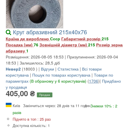
Круг абразивний 215х40х76
Країна де вироблено
Ссср
Габаритний розмір
215
Посадка (мм)
76
Зовнішній діаметр (мм)
215
Розмір зерна
абразиву
1
Розміщення: 2026-08-05 18:53 | Призупинення: 2026-09-04
18:53 | Залишилось: 28,5 діб
Невер2
(
18003
) |
Відгуки
|
Статистика
|
Всі товари
користувача
|
Пошук по товарах користувача
|
Товари по
параметрах
(В обраному у 6 користувачів)
(
1706
)|
Придбано
у продавця
405,00 ₴
Продаж
Київ
Закінчиться через: 28 днів та 11 годин
Знижки 10% : 2
разів
Піднято в топ : 25 раз
Доступна кількість: 1