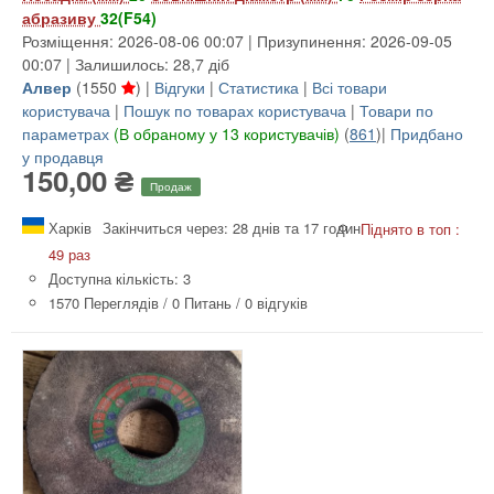
абразиву
32(F54)
Розміщення: 2026-08-06 00:07 | Призупинення: 2026-09-05
00:07 | Залишилось: 28,7 діб
Алвер
(
1550
) |
Відгуки
|
Статистика
|
Всі товари
користувача
|
Пошук по товарах користувача
|
Товари по
параметрах
(В обраному у 13 користувачів)
(
861
)|
Придбано
у продавця
150,00 ₴
Продаж
Харків
Закінчиться через: 28 днів та 17 годин
Піднято в топ :
49 раз
Доступна кількість: 3
1570 Переглядів
/
0 Питань
/
0 відгуків