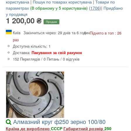
користувача
|
Пошук по товарах користувача
|
Товари по
параметрах
(В обраному у 5 користувачів)
(
1706
)|
Придбано
у продавця
1 200,00 ₴
Продаж
Київ
Закінчиться через: 29 днів та 6 годин
Піднято в топ : 26
раз
Доступна кількість: 1
Доставка:
Пакування за свій рахунок
152 Переглядів
/
0 Питань
/
0 відгуків
Алмазний круг ф250 зерно 100/80
Країна де вироблено
СССР
Габаритний розмір
250