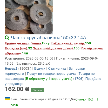
Чашка круг абразивна150х32 14А
Країна де вироблено
Ссср
Габаритний розмір
150
Посадка (мм)
32
Зовнішній діаметр (мм)
150
Розмір зерна
абразиву
14А
Розміщення: 2026-08-05 18:56 | Призупинення: 2026-09-04
18:56 | Залишилось: 28,5 діб
Невер2
(
18003
) |
Відгуки
|
Статистика
|
Всі товари
користувача
|
Пошук по товарах користувача
|
Товари по
параметрах
(В обраному у 4 користувачів)
(
1706
)|
Придбано
у продавця
162,00 ₴
Продаж
Київ
Закінчиться через: 28 днів та 12 годин
Знижки 10% : 1
разів