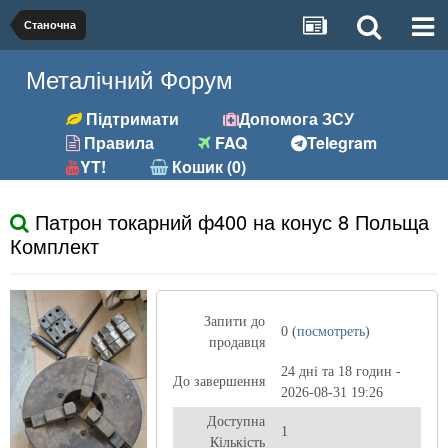
Станочна
Металічний Форум
Підтримати
Допомога ЗСУ
Правила
FAQ
Telegram
YT!
Кошик (0)
Патрон токарний ф400 на конус 8 Польща
Комплект
Запити до
0 (
посмотреть
)
продавця
24 дні та 18 годин -
До завершення
2026-08-31 19:26
Доступна
1
Кількість