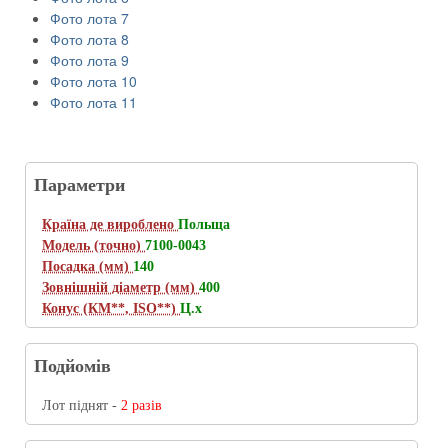
Фото лота 7
Фото лота 8
Фото лота 9
Фото лота 10
Фото лота 11
Параметри
Країна де вироблено
Польща
Модель (точно)
7100-0043
Посадка (мм)
140
Зовнішній діаметр (мм)
400
Конус (КМ**, ISO**)
Ц.х
Подйомів
Лот піднят -
2 разів