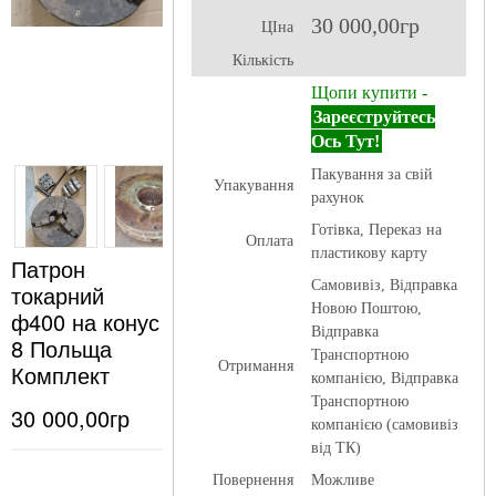
30 000,00гр
ЦІна
Кількість
Щопи купити -
Зареєструйтесь
Ось Тут!
Пакування за свій
Упакування
рахунок
Готівка, Переказ на
Оплата
пластикову карту
Патрон
Самовивіз, Відправка
токарний
Новою Поштою,
ф400 на конус
Відправка
8 Польща
Транспортною
Отримання
Комплект
компанією, Відправка
Транспортною
30 000,00гр
компанією (самовивіз
від ТК)
Повернення
Можливе