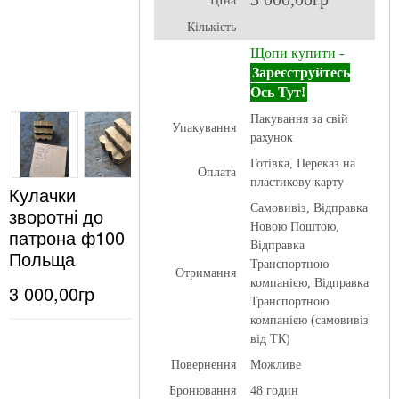
ЦІна
Кількість
Щопи купити -
Зареєструйтесь
Ось Тут!
Пакування за свій
Упакування
рахунок
Готівка, Переказ на
Оплата
пластикову карту
Кулачки
Самовивіз, Відправка
зворотні до
Новою Поштою,
патрона ф100
Відправка
Польща
Транспортною
Отримання
компанією, Відправка
3 000,00гр
Транспортною
компанією (самовивіз
від ТК)
Повернення
Можливе
Бронювання
48 годин