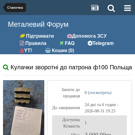
Станочна
Металевий Форум
Підтримати
Допомога ЗСУ
Правила
FAQ
Telegram
YT!
Кошик (0)
Кулачки зворотні до патрона ф100 Польща
Запити до
0 (
посмотреть
)
продавця
24 дні та 6 годин -
До завершення
2026-08-31 19:25
Доступна
1
Кількість
3 000,00гр