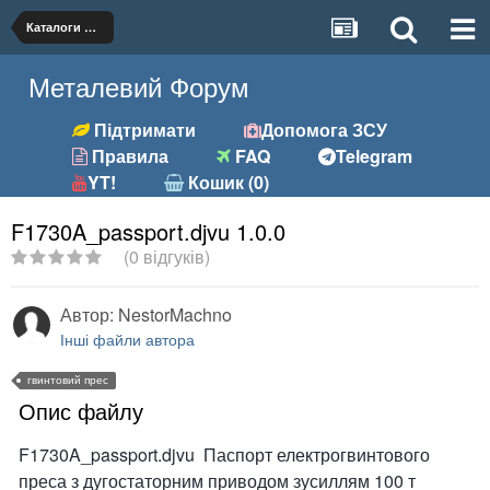
Каталоги обладнання, брошури
Металевий Форум
Підтримати
Допомога ЗСУ
Правила
FAQ
Telegram
YT!
Кошик (0)
F1730A_passport.djvu 1.0.0
(0 відгуків)
Автор:
NestorMachno
Інші файли автора
гвинтовий прес
Опис файлу
F1730A_passport.djvu Паспорт електрогвинтового
преса з дугостаторним приводом зусиллям 100 т