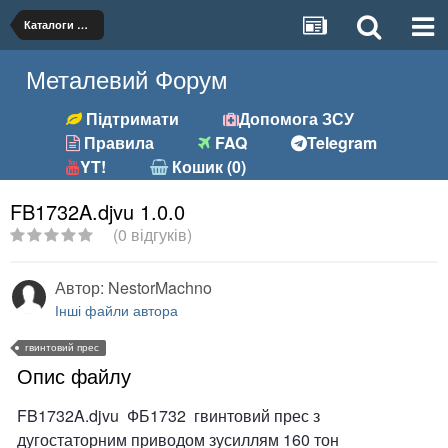
Каталоги обладнання, брошури
Металевий Форум
Підтримати
Допомога ЗСУ
Правила
FAQ
Telegram
YT!
Кошик (0)
FB1732A.djvu 1.0.0
(0 відгуків)
Автор:
NestorMachno
Інші файли автора
гвинтовий прес
Опис файлу
FB1732A.djvu ФБ1732 гвинтовий прес з
дугостаторним приводом зусиллям 160 тон