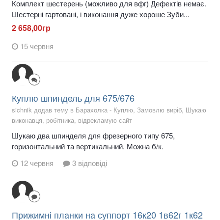
Комплект шестерень (можливо для вфг) Дефектів немає.
Шестерні гартовані, і виконання дуже хороше Зуби...
2 658,00гр
15 червня
Куплю шпиндель для 675/676
sichnik додав тему в
Барахолка - Куплю, Замовлю виріб, Шукаю
виконавця, робітника, відрекламую сайт
Шукаю два шпинделя для фрезерного типу 675,
горизонтальний та вертикальний. Можна б/к.
12 червня
3 відповіді
Прижимні планки на суппорт 16к20 1в62г 1к62