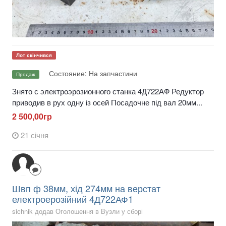
Лот скінчився
Состояние: На запчастини
Продаж
Знято с электроэрозионного станка 4Д722АФ Редуктор
приводив в рух одну із осей Посадочне під вал 20мм...
2 500,00гр
21 січня
Швп ф 38мм, хід 274мм на верстат
електроерозійний 4Д722АФ1
sichnik додав Оголошення в
Вузли у сборі