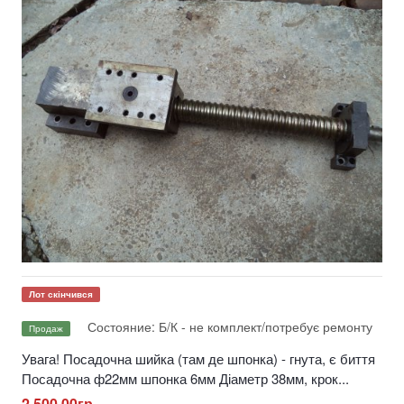
Лот скінчився
Состояние: Б/К - не комплект/потребує ремонту
Продаж
Увага! Посадочна шийка (там де шпонка) - гнута, є биття
Посадочна ф22мм шпонка 6мм Діаметр 38мм, крок...
2 500,00гр