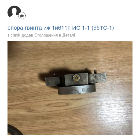
опора гвинта иж 1и611п ИС 1-1 (95ТС-1)
sichnik додав Оголошення в
Деталі