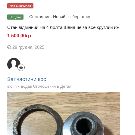
Лот скінчився
Состояние: Новий зі зберігання
Продаж
Стан відмінний На 4 болта Швидше за все круглий иж
1 500,00гр
28 грудня, 2025
Запчастини крс
sichnik додав Оголошення в
Деталі