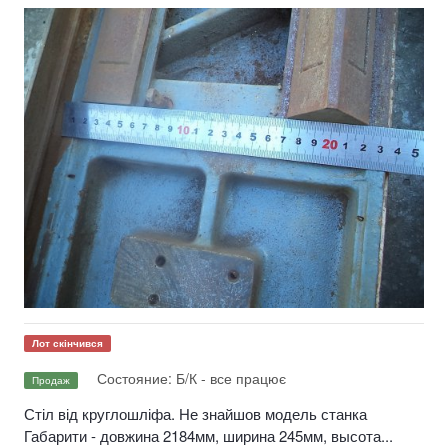
Лот скінчився
Состояние: Б/К - все працює
Продаж
Стіл від круглошліфа. Не знайшов модель станка
Габарити - довжина 2184мм, ширина 245мм, высота...