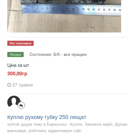
Лот скінчився
Состояние: Б/К - все працює
Продаж
Ціна за шт
300,00гр
27 травня
Куплю рухому губку 250 лещат
sichnik додав тему в
Барахолка - Куплю, Замовлю виріб, Шукаю
виконавця, робітника, відрекламую сайт