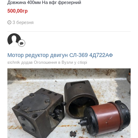
Довжина 400мм На вфг фрезерний
500,00гр
3 березня
Мотор редуктор двигун СЛ-369 4Д722АФ
sichnik додав Оголошення в
Вузли у сборі