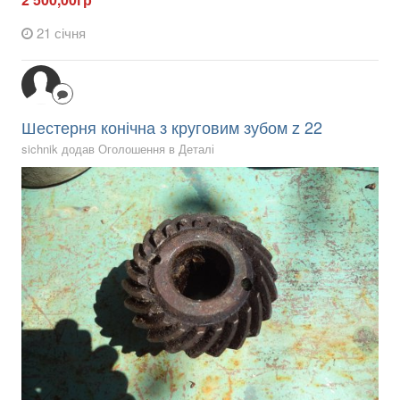
21 січня
Шестерня конічна з круговим зубом z 22
sichnik додав Оголошення в
Деталі