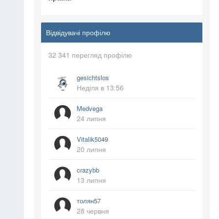
Відвідувачі профілю
32 341 перегляд профілю
gesichtslos
Неділя в 13:56
Medvega
24 липня
Vitalik5049
20 липня
crazybb
13 липня
толян57
28 червня