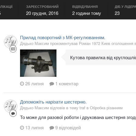
ЛІКАЦІЇ
ЗАРЕЄСТРОВАНИЙ
ВІДВІДУВАННЯ
ДІБ У ЛІДЕР
5
20 грудня, 2016
2 години тому
23
Прилад поворотний з МК-регулюванням.
Дядько Максим прокоментував Роман 1972 Киев оголошення 
Кутова правилка від круглошл
26 липня
1 коментар
Допоможіть нарізати шестерню.
Дядько Максим відповів в тему traf в
Обробка різанням
То може для разової роботи і друкована шестерня згод
13 липня
9 відповідей