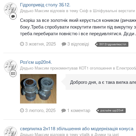
Гідропривід столу 3Б12.
Дядько Максим відповів в тему Скіф в
Шліфувальні верстати
Скоріш за все золотнік який керується коником (ричаж
боку.Треба спробувати покрутити гвинти під викрутку з б
треба перебирати повністю і все передивлятися. Дєди 
3 жовтня, 2025
3 відповіді
3б12гідравлікастіл
Роз'єм шр20п4.
Дядько Максим прокоментував KOT1 оголошення в
Електрооб
Доброго дня, а є така вилка ал
3 лютого, 2025
1 коментар
разъём шр20п4
сверлилка 2н118 збільшення або модернізація конуса
Дядько Максим відповів в тему vitalik в
Думки та ідеї