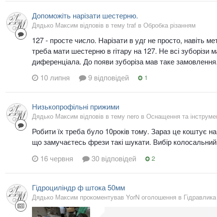
Допоможіть нарізати шестерню.
Дядько Максим відповів в тему traf в
Обробка різанням
127 - просте число. Нарізати в удг не просто, навіть м
треба мати шестерню в гітару на 127. Не всі зуборізи 
диференціала. До появи зуборіза мав таке замовлення. 
10 липня
9 відповідей
1
Низькопрофільні прижими
Дядько Максим відповів в тему nero в
Оснащення та інструме
Робити їх треба було 10років тому. Зараз це коштує на 
що замучаєтесь фрези такі шукати. Вибір колосальний
16 червня
30 відповідей
2
Гідроциліндр ф штока 50мм
Дядько Максим прокоментував YorN оголошення в
Гідравлика