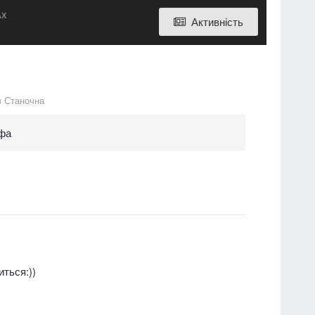
АХ
Активність
в
Станочна
іфа
иться:))