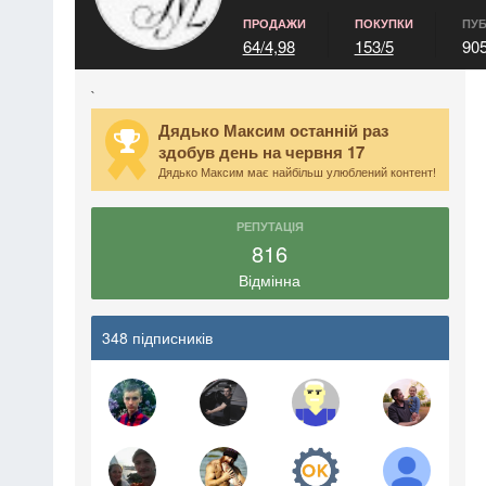
ПРОДАЖИ
ПОКУПКИ
ПУБ
64/4,98
153/5
90
`
Дядько Максим останній раз
здобув день на червня 17
Дядько Максим має найбільш улюблений контент!
РЕПУТАЦІЯ
816
Відмінна
348 підписників