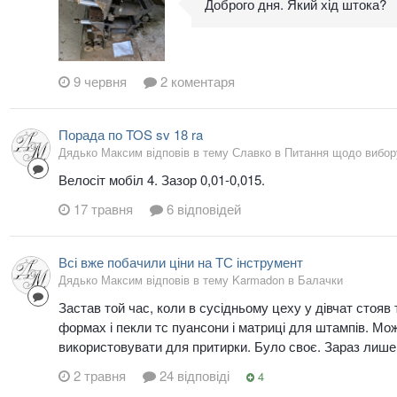
Доброго дня. Який хід штока?
9 червня
2 коментаря
Порада по TOS sv 18 ra
Дядько Максим відповів в тему Славко в
Питання щодо вибору
Велосіт мобіл 4. Зазор 0,01-0,015.
17 травня
6 відповідей
Всі вже побачили ціни на ТС інструмент
Дядько Максим відповів в тему Karmadon в
Балачки
Застав той час, коли в сусідньому цеху у дівчат стояв
формах і пекли тс пуансони і матриці для штампів. Мож
використовувати для притирки. Було своє. Зараз лише п
2 травня
24 відповіді
4