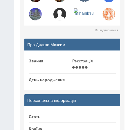
Всі підписники
Про Дядько Максим
Звання
Реєстрація
День народження
Персональна інформація
Стать
Країна