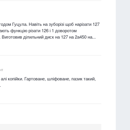
етодом Гуцула. Навіть на зуборізі щоб нарізати 127
мають функцію різати 126 і 1 доворотом
Виготовив ділильний диск на 127 на 2а450 на...
нт
алі копійки. Гартоване, шліфоване, пазик такий,
.