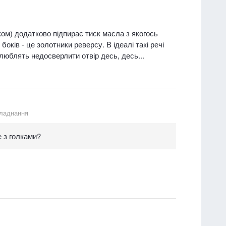
ком) додатково підпирає тиск масла з якогось
оків - це золотники реверсу. В ідеалі такі речі
люблять недосверлити отвір десь, десь...
ладнання
е з голками?