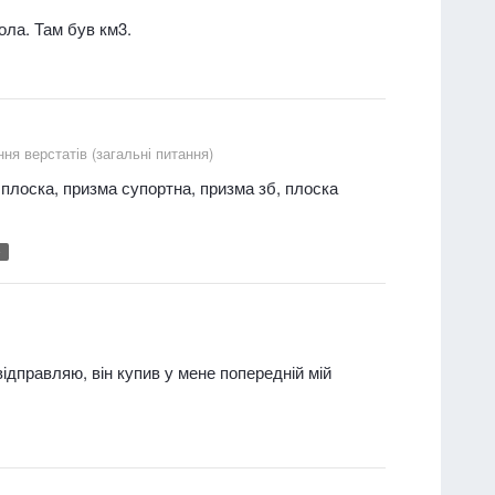
ола. Там був км3.
ня верстатів (загальні питання)
плоска, призма супортна, призма зб, плоска
6
відправляю, він купив у мене попередній мій