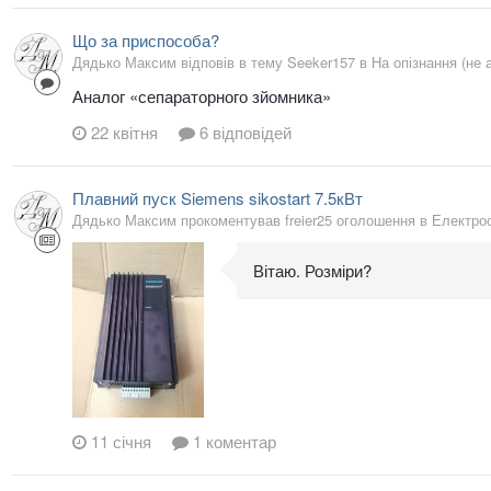
Що за приспособа?
Дядько Максим відповів в тему Seeker157 в
На опізнання (не 
Аналог «сепараторного зйомника»
22 квітня
6 відповідей
Плавний пуск Siemens sikostart 7.5кВт
Дядько Максим прокоментував freier25 оголошення в
Електро
Вітаю. Розміри?
11 січня
1 коментар