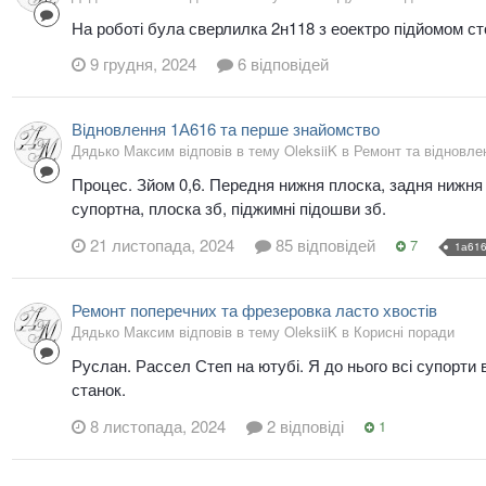
На роботі була сверлилка 2н118 з еоектро підйомом ст
9 грудня, 2024
6 відповідей
Відновлення 1А616 та перше знайомство
Дядько Максим відповів в тему OleksiiK в
Ремонт та відновлен
Процес. Зйом 0,6. Передня нижня плоска, задня нижня 
супортна, плоска зб, піджимні підошви зб.
21 листопада, 2024
85 відповідей
7
1а61
Ремонт поперечних та фрезеровка ласто хвостів
Дядько Максим відповів в тему OleksiiK в
Корисні поради
Руслан. Рассел Степ на ютубі. Я до нього всі супорти 
станок.
8 листопада, 2024
2 відповіді
1