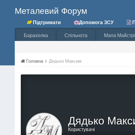
Металевий Форум
Підтримати
Допомога ЗСУ
П
Барахолка
Спільнота
Мапа Майстрі
Головна
Дядько Максим
Дядько Макс
Користувачі