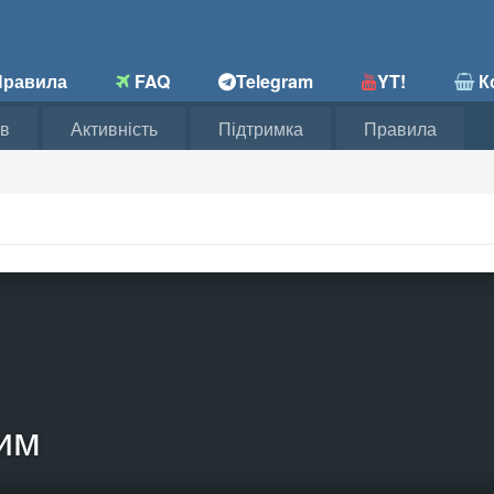
равила
FAQ
Telegram
YT!
Ко
в
Активність
Підтримка
Правила
им