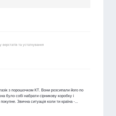
 верстатів та устаткування
 тазік з порошочком КТ. Вони розсипали його по
на було собі набрати сірникову коробку і
окупне. Звична ситуація коли ти країна -...