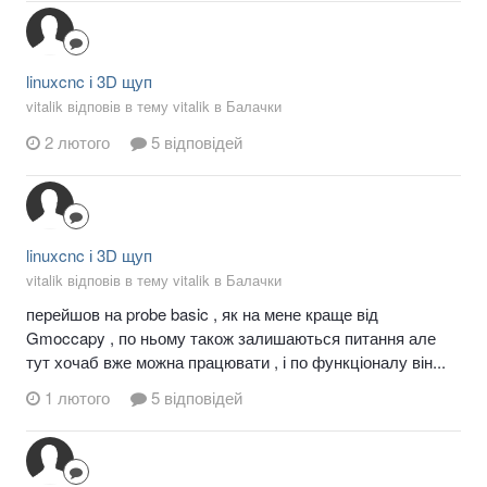
linuxcnc і 3D щуп
vitalik відповів в тему vitalik в
Балачки
2 лютого
5 відповідей
linuxcnc і 3D щуп
vitalik відповів в тему vitalik в
Балачки
перейшов на probe basic , як на мене краще від
Gmoccapy , по ньому також залишаються питання але
тут хочаб вже можна працювати , і по функціоналу він...
1 лютого
5 відповідей