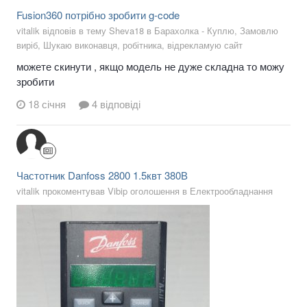
Fusion360 потрібно зробити g-code
vitalik відповів в тему Sheva18 в
Барахолка - Куплю, Замовлю
виріб, Шукаю виконавця, робітника, відрекламую сайт
можете скинути , якщо модель не дуже складна то можу
зробити
18 січня
4 відповіді
Частотник Danfoss 2800 1.5квт 380В
vitalik прокоментував Vibip оголошення в
Електрообладнання