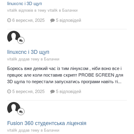
linuxcnc і 3D щуп
vitalik відповів в тему vitalik в
Балачки
6 вересня, 2025
5 відповідей
linuxcnc і 3D щуп
vitalik додав тему в
Балачки
Борюсь вже деякий час із тим лінуксом , ніби воно все і
првцює але коли поставив скрипт PROBE SCREEN для
3D щупа то перестали запускатись програми навіть ті...
5 вересня, 2025
5 відповідей
Fusion 360 студентська ліцензія
vitalik додав тему в
Балачки