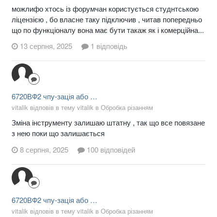
можлифо хтось із форумчан користується студнтською
ліцензією , бо власне таку підключив , читав попередньо
що по функціоналу вона має бути такаж як і комерційна...
13 серпня, 2025
1 відповідь
6720ВФ2 чпу-зація або …
vitalik відповів в тему vitalik в
Обробка різанням
Зміна інструменту залишаю штатну , так що все повязане
з нею поки що залишається
8 серпня, 2025
100 відповідей
6720ВФ2 чпу-зація або …
vitalik відповів в тему vitalik в
Обробка різанням