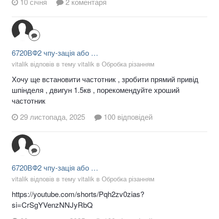
10 січня
2 коментаря
6720ВФ2 чпу-зація або …
vitalik відповів в тему vitalik в
Обробка різанням
Хочу ще встановити частотник , зробити прямий привід
шпінделя , двигун 1.5кв , порекомендуйте хроший
частотник
29 листопада, 2025
100 відповідей
6720ВФ2 чпу-зація або …
vitalik відповів в тему vitalik в
Обробка різанням
https://youtube.com/shorts/Pqh2zv0zias?
si=CrSgYVenzNNJyRbQ