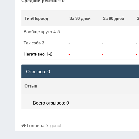
Средний рейтинг: 0
Тип/Период
За 30 дней
За 90 дней
З
Вообще круто 4-5
-
-
-
Так сэбэ 3
-
-
-
Негативно 1-2
-
-
-
Отзывов: 0
Отзыв
Вcего отзывов: 0
Головна
gucul