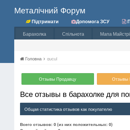
Металічний Форум
Підтримати
Допомога ЗСУ
П
Барахолка
Спільнота
Мапа Майстрі
Головна
gucul
Отзывы Продавцу
Отзывы 
Все отзывы в барахолке для пок
Общая статистика отзывов как покупателю
Всего отзывов: 0 (из них положительных: 0)