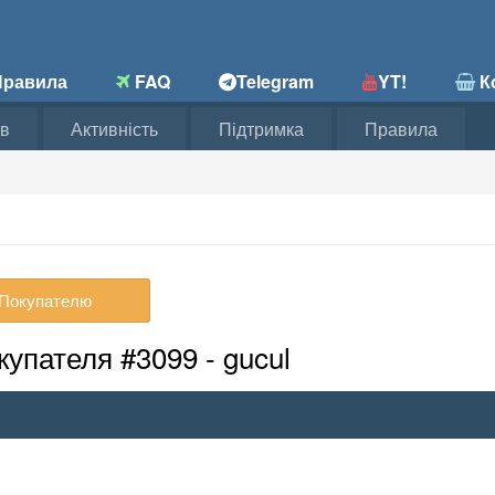
равила
FAQ
Telegram
YT!
Ко
в
Активність
Підтримка
Правила
Покупателю
упателя #3099 - gucul