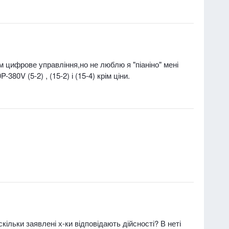
м цифрове управління,но не люблю я "піаніно" мені
80V (5-2) , (15-2) і (15-4) крім ціни.
ьки заявлені х-ки відповідають дійсності? В неті