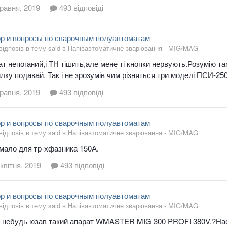
травня, 2019
493 відповіді
р и вопросы по сварочным полуавтоматам
відповів в тему said в
Напівавтоматичне зварювання - MIG/MAG
т непоганий,і ТН тішить,але мене ті кнопки нервують.Розумію та
лку подавай. Так і не зрозумів чим різняться три моделі ПСИ-250P-3
травня, 2019
493 відповіді
р и вопросы по сварочным полуавтоматам
відповів в тему said в
Напівавтоматичне зварювання - MIG/MAG
 мало для тр-хфазника 150А.
квітня, 2019
493 відповіді
р и вопросы по сварочным полуавтоматам
відповів в тему said в
Напівавтоматичне зварювання - MIG/MAG
 небудь юзав такий апарат WMASTER MIG 300 PROFI 380V.?Наскіл