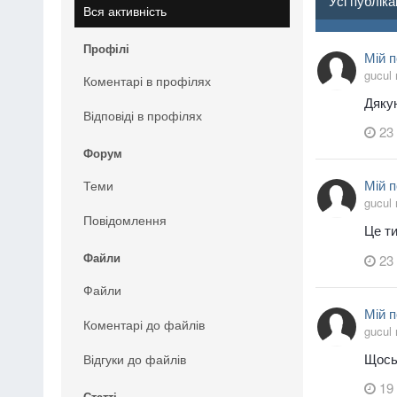
Усі публіка
Вся активність
Профілі
Мій п
gucul
Коментарі в профілях
Дяку
Відповіді в профілях
23 
Форум
Мій п
Теми
gucul
Повідомлення
Це ти
Файли
23 
Файли
Мій п
Коментарі до файлів
gucul
Щось 
Відгуки до файлів
19 
Статті