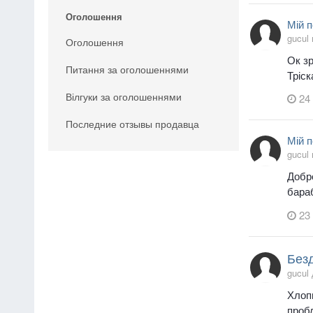
Оголошення
Мій п
gucul
Оголошення
Ок зр
Питання за оголошеннями
Тріск
Вілгуки за оголошеннями
24
Последние отзывы продавца
Мій п
gucul
Добро
бараб
23
Без
gucul
Хлопц
проб