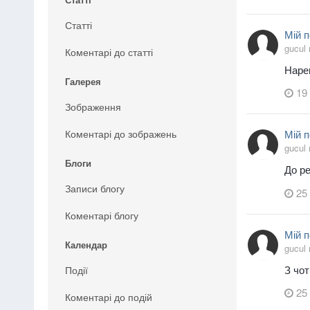
Статті
Мій п
gucul
Коментарі до статті
Нареш
Галерея
19 
Зображення
Коментарі до зображень
Мій п
gucul
Блоги
До ре
Записи блогу
25
Коментарі блогу
Мій п
Календар
gucul
З чот
Події
25
Коментарі до подій