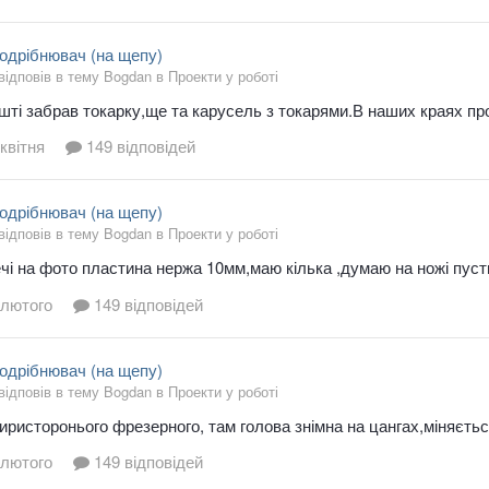
одрібнювач (на щепу)
 відповів в тему Bogdan в
Проекти у роботі
ті забрав токарку,ще та карусель з токарями.В наших краях пр
квітня
149 відповідей
одрібнювач (на щепу)
 відповів в тему Bogdan в
Проекти у роботі
чі на фото пластина нержа 10мм,маю кілька ,думаю на ножі пуст
 лютого
149 відповідей
одрібнювач (на щепу)
 відповів в тему Bogdan в
Проекти у роботі
иристоронього фрезерного, там голова знімна на цангах,міняєтьс
 лютого
149 відповідей