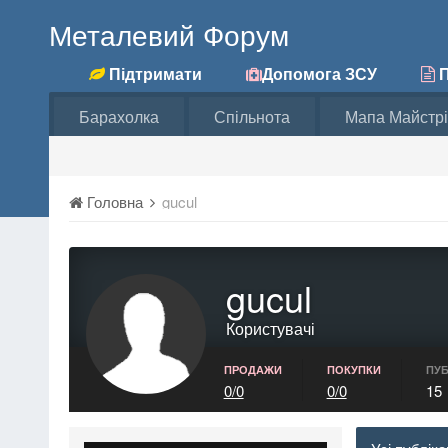
Металевий Форум
Підтримати
Допомога ЗСУ
П
Барахолка
Спільнота
Мапа Майстрі
Головна
gucul
gucul
Користувачі
ПРОДАЖИ
ПОКУПКИ
ПУБ
0/0
0/0
15