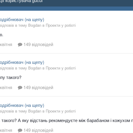
ції користувача gucul
одрібнювач (на щепу)
 відповів в тему Bogdan в
Проекти у роботі
ю.
квітня
149 відповідей
одрібнювач (на щепу)
 відповів в тему Bogdan в
Проекти у роботі
пу такого?
квітня
149 відповідей
одрібнювач (на щепу)
 відповів в тему Bogdan в
Проекти у роботі
такого? А яку відстань рекомендуєте між барабаном і кожухом п
квітня
149 відповідей