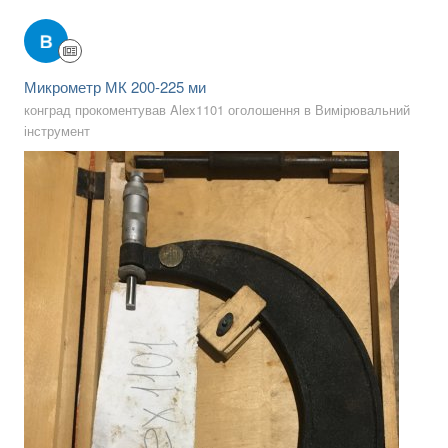
Микрометр МК 200-225 ми
конград прокоментував Alex1101 оголошення в
Вимірювальний
інструмент