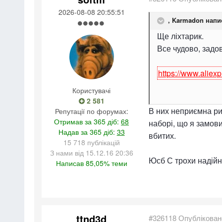
2026-08-08 20:55:51
,
Karmadon
напи
Ще ліхтарик.
Все чудово, задо
https://www.alie
Користувачі
2 581
В них неприємна рис
Репутації по форумах:
Отримав за 365 діб:
68
наборі, що я замови
Надав за 365 діб:
33
вбитих.
15 718 публікацій
З нами від 15.12.16 20:36
Юсб С трохи надійн
Написав 85,05% теми
ttnd3d
#326118
Опублікован