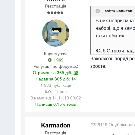
Реєстрація
,
softm
написав:
В них неприємна р
наборі, що я замо
таких вбитих.
Юсб С трохи наді
Користувачі
Заколхозь поряд роз
1 969
зросте.
Репутації по форумах:
Отримав за 365 діб:
58
Надав за 365 діб:
14
1 933 публікації
Ім'я: Тарас
З нами від 11.11.19 00:02
Написав 0,15% теми
Karmadon
#326119
Опублікован
Реєстрація