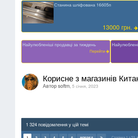
Станина шліфована 16б05п
13000 грн.
Найулюбленіші продавці за тиждень
Найулюблені
Перейти
Корисне з магазинів Кит
Автор
softm
,
5 січня, 2023
1 324 повідомлення у цій темі
Сторінка 1 з 53
1
2
3
4
5
6
ВПЕРЕД