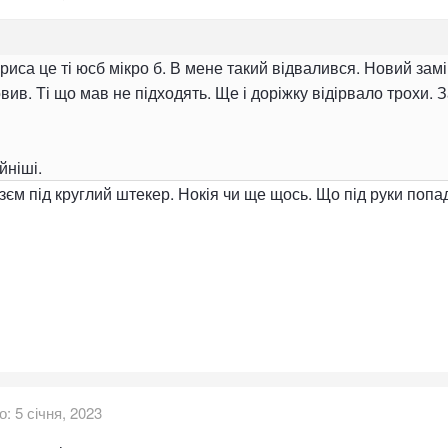
иса це ті юсб мікро б. В мене такий відвалився. Новий замін
вив. Ті що мав не підходять. Ще і доріжку відірвало трохи. 
йніші.
єм під круглий штекер. Нокія чи ще щось. Що під руки попад
о:
5 січня, 2023