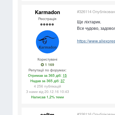
Karmadon
#326114
Опублікован
Реєстрація
Ще ліхтарик.
Все чудово, задово
https://www.aliexpr
Користувачі
1 169
Репутації по форумах:
Отримав за 365 діб:
15
Надав за 365 діб:
37
4 256 публікацій
З нами від 20.12.16 10:43
Написав 1,2% теми
softm
#326116
Опублікован