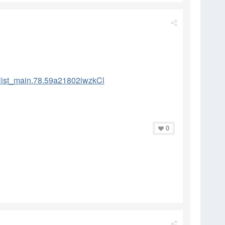
_list_main.78.59a21802iwzkCl
0