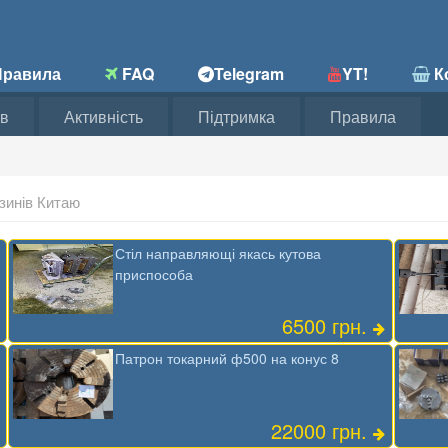
равила
FAQ
Telegram
YT!
Ко
в
Активність
Підтримка
Правила
зинів Китаю
Стіл направляющі якась кутова
приспособа
6500 грн.
Патрон токарний ф500 на конус 8
22000 грн.