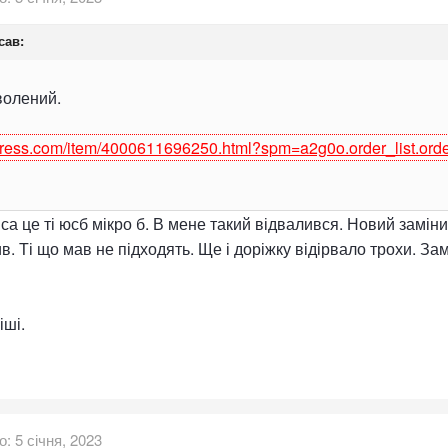
сав:
волений.
xpress.com/item/4000611696250.html?spm=a2g0o.order_list.ord
а це ті юсб мікро б. В мене такий відвалився. Новий замінит
в. Ті що мав не підходять. Ще і доріжку відірвало трохи. Зам
іші.
о:
5 січня, 2023