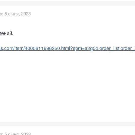
о:
5 січня, 2023
лений.
ess.com/item/4000611696250.html?spm=a2g0o.order_list.order
о:
5 січня, 2023