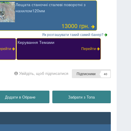
Лещата станочні сталеві поворотні з
нахилом120мм
13000 грн.
Як розташувати такий самий банер?
Керування Темами
ерейти
Перейти
Увійдіть, щоб підписатися
Підписники
40
Додати в Обране
Забрати з Топа