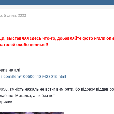
о:
5 січня, 2023
и, выставляя здесь что-то, добавляйте фото и/или оп
пателей особо ценные!!
вив на алі
ess.com/item/1005004189423015.html
650, ємність нажаль не встиг виміряти, бо відразу віддав р
слабіше Мигалка, а як без неї.
арядки