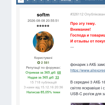
softm
#326112
Опублікован
2026-08-08 20:55:51
Про эту тему.
Внимание!
Господа и товарищ
И отзывы от поку
---
Користувачі
2 581
фонарик з АКБ замо
Репутації по форумах:
https://www.aliexpr
Отримав за 365 діб:
68
Надав за 365 діб:
33
В середині 3 АКБ 18
15 718 публікацій
З нами від 15.12.16 20:36
світло яскравіше і 
Написав 85,05% теми
USB-C роз'єм для з