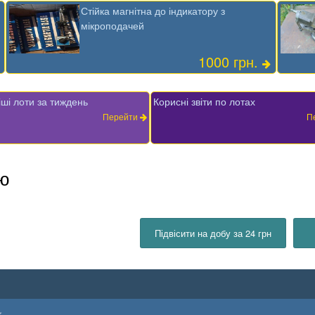
Стійка магнітна до індикатору з
мікроподачей
1000 грн.
ші лоти за тиждень
Корисні звіти по лотах
Перейти
П
аю
Підвісити на добу за 24 грн