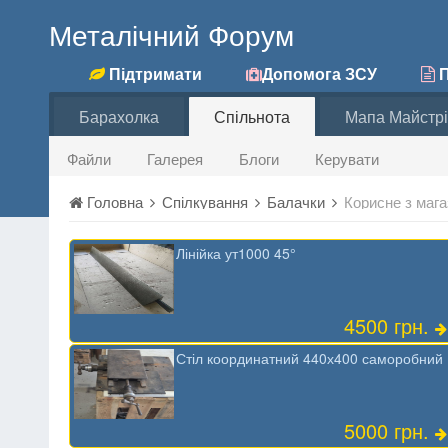
Металічний Форум
Підтримати
Допомога ЗСУ
П
Барахолка
Спільнота
Мапа Майстрі
Файли
Галерея
Блоги
Керувати
Головна
Спілкування
Балачки
Корисне з мага
Лінійка ут1000 45°
4500 грн.
Стіл координатний 440х400 саморобний
5000 грн.