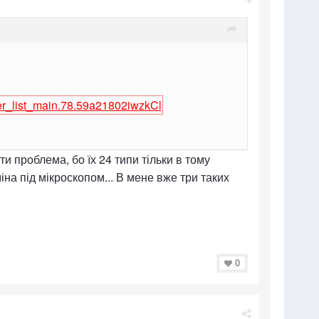
er_list_main.78.59a21802iwzkCl
и проблема, бо їх 24 типи тільки в тому
іна під мікроскопом... В мене вже три таких
0