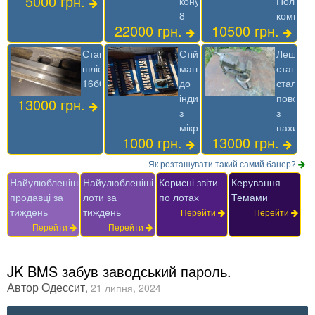
5000 грн.
конус
Польща
8
комплек
22000 грн.
10500 грн.
Станина
Стійка
Лещата
шліфована
магнітна
станочні
16б05п
до
сталеві
індикатору
поворот
13000 грн.
з
з
мікроподачей
нахило
1000 грн.
13000 грн.
Як розташувати такий самий банер?
Найулюбленіші
Найулюбленіші
Корисні звіти
Керування
продавці за
лоти за
по лотах
Темами
тиждень
тиждень
Перейти
Перейти
Перейти
Перейти
JK BMS забув заводський пароль.
Автор
Одессит
,
21 липня, 2024