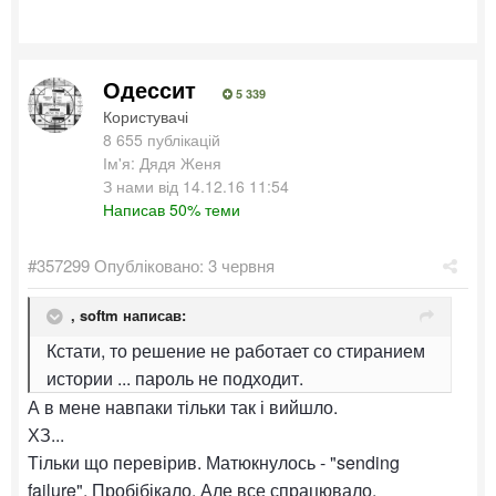
Одессит
5 339
Користувачі
8 655 публікацій
Ім'я: Дядя Женя
З нами від 14.12.16 11:54
Написав 50% теми
#357299
Опубліковано:
3 червня
,
softm
написав:
Кстати, то решение не работает со стиранием
истории ... пароль не подходит.
А в мене навпаки тільки так і вийшло.
ХЗ...
Тільки що перевірив. Матюкнулось - "sending
failure". Пробібікало. Але все спрацювало.