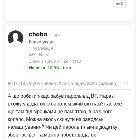
0
chobo
0
Користувачі
1 публікація
Ім'я: Влад
З нами від 09.11.24 19:13
Написав 12,5% теми
#347218
Опубліковано:
9 листопада, 2024
(змінено)
А що робити якщо забув пароль від BT. Наразі
вхожу у додаток із паролем який він пам'ятає але
що там під зірочками не пам’ятаю, в разі чого -
колапс. Можна якось скинути на заводські
налаштування? Чи цей пароль тільки в додатку
зберігається та можна просто додаток