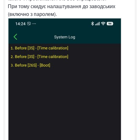
При тому скидує налаштування до заводських
(включно з паролем).