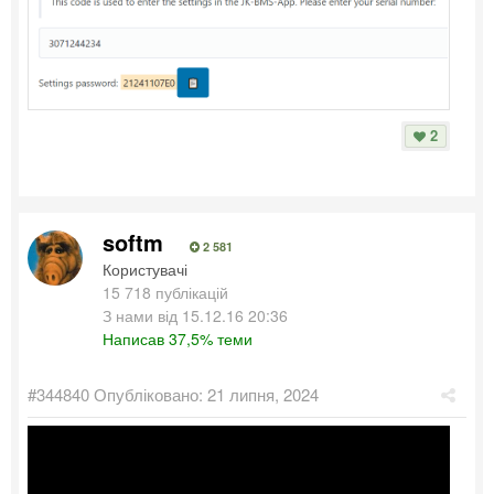
2
softm
2 581
Користувачі
15 718 публікацій
З нами від 15.12.16 20:36
Написав 37,5% теми
#344840
Опубліковано:
21 липня, 2024