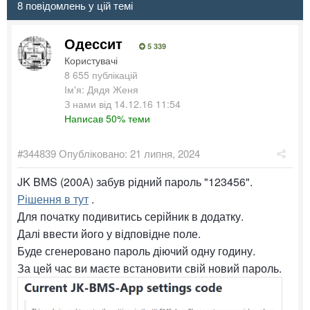
8 повідомлень у цій темі
Одессит
5 339
Користувачі
8 655 публікацій
Ім'я: Дядя Женя
З нами від 14.12.16 11:54
Написав 50% теми
#344839
Опубліковано:
21 липня, 2024
JK BMS (200А) забув рідний пароль "123456".
Рішення в тут
.
Для початку подивитись серійник в додатку.
Далі ввести його у відповідне поле.
Буде сгенеровано пароль діючий одну годину.
За цей час ви маєте встановити свій новий пароль.