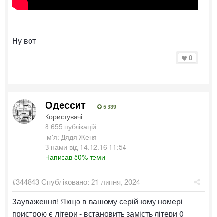
Ну вот
0
Одессит
5 339
Користувачі
8 655 публікацій
Ім'я: Дядя Женя
З нами від 14.12.16 11:54
Написав 50% теми
#344843
Опубліковано:
21 липня, 2024
Зауваження! Якщо в вашому серійному номері
пристрою є літери - встановить замість літери 0