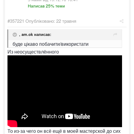
Написав 25% теми
#357221
Опубліковано:
22 травня
,
am.ok
написав:
буде цікаво побачити/використати
Из неосуществлённого
То из-за чего он всё ещё в моей мастерской до сих