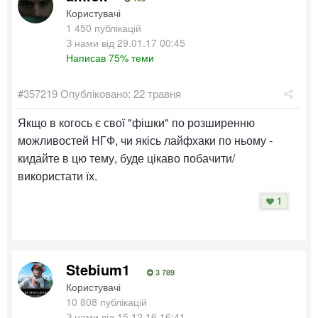
Користувачі
1 450 публікацій
З нами від 29.01.17 00:45
Написав 75% теми
#357219
Опубліковано:
22 травня
Якщо в когось є свої "фішки" по розширенню
можливостей НГФ, чи якісь лайфхаки по ньому -
кидайте в цю тему, буде цікаво побачити/
використати їх.
1
Stebium1
3 789
Користувачі
10 808 публікацій
З нами від 15.12.16 16:41