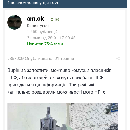
4 повідомлення у цій темі
am.ok
166
Користувачі
1 450 публікацій
З нами від 29.01.17 00:45
Написав 75% теми
#357209
Опубліковано:
21 травня
Вирішив запостити, можливо комусь з власників
НГФ, або ж, людей, які хочуть придбати НГФ,
пригодиться ця інформація. Три речі, які
капітально розширили можливості мого НГФ: