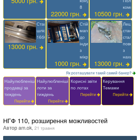
5000 грн.
конус
Польща
8
комплек
22000 грн.
10500 грн.
Станина
Стійка
Лещата
шліфована
магнітна
станочні
16б05п
до
сталеві
індикатору
поворот
13000 грн.
з
з
мікроподачей
нахило
1000 грн.
13000 грн.
Як розташувати такий самий банер?
Найулюбленіші
Найулюбленіші
Корисні звіти
Керування
продавці за
лоти за
по лотах
Темами
тиждень
тиждень
Перейти
Перейти
Перейти
Перейти
НГФ 110, розширення можливостей
Автор
am.ok
,
21 травня