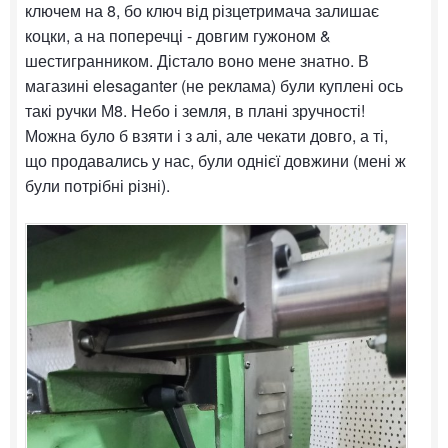
ключем на 8, бо ключ від різцетримача залишає
коцки, а на поперечці - довгим гужоном &
шестигранником. Дістало воно мене знатно. В
магазині elesaganter (не реклама) були куплені ось
такі ручки М8. Небо і земля, в плані зручності!
Можна було б взяти і з алі, але чекати довго, а ті,
що продавались у нас, були однієї довжини (мені ж
були потрібні різні).