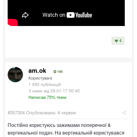
4
am.ok
166
Користувачі
1 450 публікацій
З нами від 29.01.17 00:45
Написав 75% теми
#357304
Опубліковано:
4 червня
Постійно користуюсь зажимами поперечної &
вертикальної подач. На вертикальній користувався