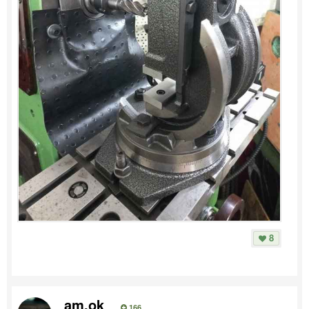
8
am.ok
166