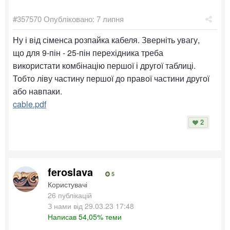
#357570
Опубліковано:
7 липня
Ну і від сіменса розпайка кабеля. Зверніть увагу,
що для 9-пін - 25-пін перехідника треба
використати комбінацію першої і другої таблиці.
Тобто ліву частину першої до правої частини другої
або навпаки.
cable.pdf
2
feroslava
5
Користувачі
26 публікацій
З нами від 29.03.23 17:48
Написав 54,05% теми