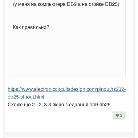
(у меня на компьютере DB9 а на стойке DB25)
Как правильно?
https://www.electroniccircuitsdesign.com/pinout/rs232-
db25-pinout.html
Схоже що 2 - 2, 3-3 якщо з`еднання db9-db25
2