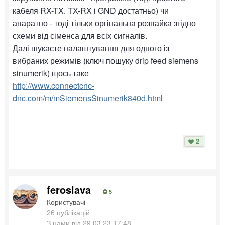
кабеля RX-TX. TX-RX і GND достатньо) чи
апаратно - тоді тільки оргінальна розпайка згідно
схеми від сіменса для всіх сигналів.
Далі шукаєте налаштування для одного із
вибраних режимів (ключ пошуку drip feed siemens
sinumerik) щось таке
http://www.connectcnc-
dnc.com/m/mSiemensSinumerik840d.html
2
feroslava
5
Користувачі
26 публікацій
З нами від 29.03.23 17:48