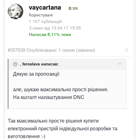
vaycartana
355
Користувачі
1 107 публікацій
З нами від 13.04.17 19:35
Написав 8,11% теми
#357539
Опубліковано:
1 липня
(змінено)
,
feroslava
написав:
Дякую за пропозиції
але, шукаю максимально прості рішення.
На кшталт налаштування DNC
Так максимально просте рішеня купити
електронний пристрій індівідульної розробки та
виготовлення :-)