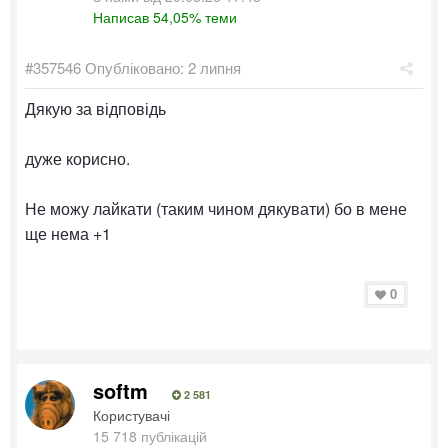
Написав 54,05% теми
#357546
Опубліковано:
2 липня
Дякую за відповідь
дуже корисно.
Не можу лайкати (таким чином дякувати) бо в мене
ще нема +1
0
softm
2 581
Користувачі
15 718 публікацій