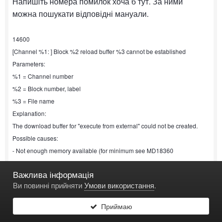
Напишіть номера помилок хоча б тут. За ними
можна пошукати відповідні мануали.
14600
[Channel %1: ] Block %2 reload buffer %3 cannot be established
Parameters:
%1 = Channel number
%2 = Block number, label
%3 = File name
Explanation:
The download buffer for "execute from external" could not be created.
Possible causes:
- Not enough memory available (for minimum see MD18360
$MN_MM_EXT_PROG_BUFFER_SIZE)
Важлива інформація
- No resources available for HMI NCK communication (see MD18362
Ви повинні прийняти
Умови використання
.
$MN_MM_EXT_PROG_NUM)
- The file already exists
Приймаю
Reaction: