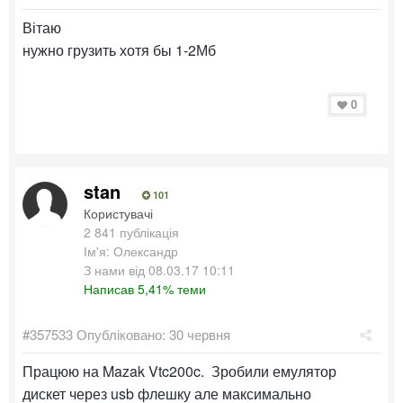
Вітаю
нужно грузить хотя бы 1-2Мб
0
stan
101
Користувачі
2 841 публікація
Ім'я: Олександр
З нами від 08.03.17 10:11
Написав 5,41% теми
#357533
Опубліковано:
30 червня
Працюю на Mazak Vtc200c. Зробили емулятор
дискет через usb флешку але максимально