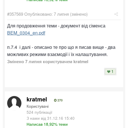
#357569
Опубліковано:
7 липня
(змінено)
Для продовження теми - документ від сіменса
BEM_0304_en.pdf
п.7.4 і далі - описано те про що я писав вище - два
можливих режими взаємодії і їх налаштування.
Змінено
7 липня
користувачем kratmel
1
kratmel
270
Користувачі
524 публікації
З нами від 31.12.16 15:40
Написав 18,92% теми