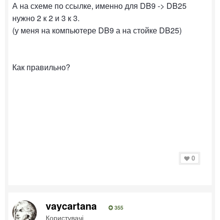
А на схеме по ссылке, именно для DB9 -> DB25
нужно 2 к 2 и 3 к 3.
(у меня на компьютере DB9 а на стойке DB25)
Как правильно?
0
vaycartana
355
Користувачі