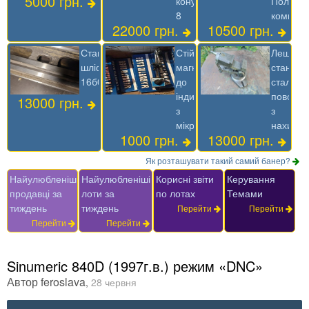
5000 грн.
конус
Польща
8
комплек
22000 грн.
10500 грн.
Станина
Стійка
Лещата
шліфована
магнітна
станочні
16б05п
до
сталеві
індикатору
поворот
13000 грн.
з
з
мікроподачей
нахило
1000 грн.
13000 грн.
Як розташувати такий самий банер?
Найулюбленіші
Найулюбленіші
Корисні звіти
Керування
продавці за
лоти за
по лотах
Темами
тиждень
тиждень
Перейти
Перейти
Перейти
Перейти
Sinumeric 840D (1997г.в.) режим «DNC»
Автор
feroslava
,
28 червня