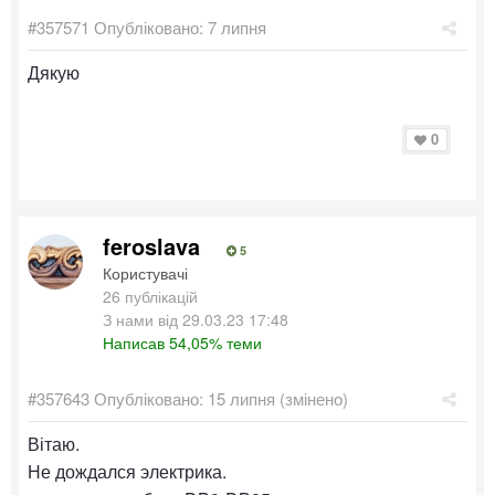
#357571
Опубліковано:
7 липня
Дякую
0
feroslava
5
Користувачі
26 публікацій
З нами від 29.03.23 17:48
Написав 54,05% теми
#357643
Опубліковано:
15 липня
(змінено)
Вітаю.
Не дождался электрика.