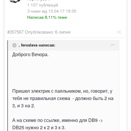
1 107 публікацій
З нами від 13.04.17 19:35
Написав 8,11% теми
#357567
Опубліковано:
6 липня
,
feroslava
написав:
Доброго Вечора.
Пришел электрик с паяльником, но, говорит, у
тебя не правильная схема - должно быть 2 на
3, и 3 на 2.
А на схеме по ссылке, именно для DB9 ->
DB25 нужно 2 к 2 и 3 к 3.