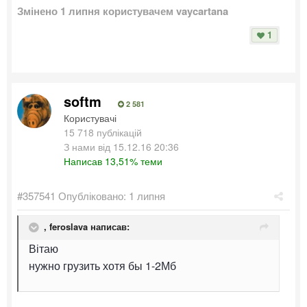
Змінено
1 липня
користувачем vaycartana
1
softm
2 581
Користувачі
15 718 публікацій
З нами від 15.12.16 20:36
Написав 13,51% теми
#357541
Опубліковано:
1 липня
,
feroslava
написав:
Вітаю
нужно грузить хотя бы 1-2Мб