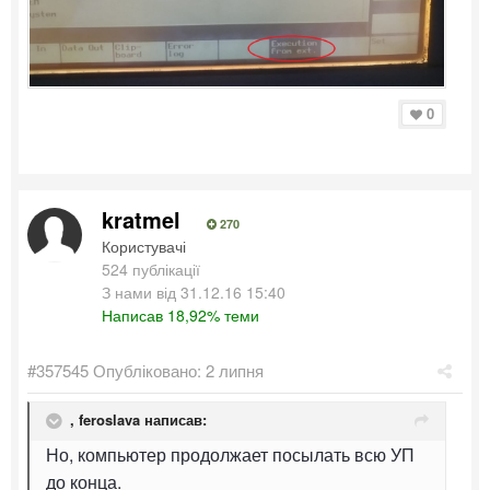
0
kratmel
270
Користувачі
524 публікації
З нами від 31.12.16 15:40
Написав 18,92% теми
#357545
Опубліковано:
2 липня
,
feroslava
написав:
Но, компьютер продолжает посылать всю УП
до конца.