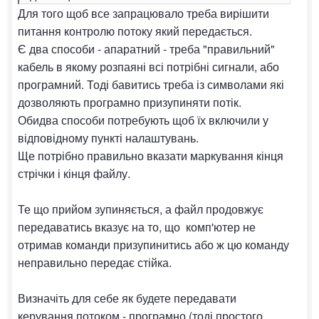
Для того щоб все запрацювало треба вирішити
питання контролю потоку який передається.
Є два способи - апаратний - треба "правильний"
кабель в якому розпаяні всі потрібні сигнали, або
програмний. Тоді бавитись треба із символами які
дозволяють програмно призупиняти потік.
Обидва способи потребують щоб їх включили у
відповідному пункті налаштувань.
Ще потрібно правильно вказати маркування кінця
стрічки і кінця файлу.
Те що прийом зупиняється, а файл продовжує
передаватись вказує на то, що комп'ютер не
отримав команди призупинитись або ж цю команду
неправильно передає стійка.
Визначіть для себе як будете передавати
керування потоком - програмно (тоді простого