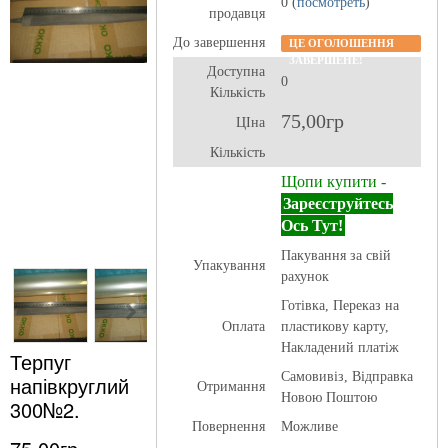
0 (
посмотреть
)
продавця
До завершення
ЦЕ ОГОЛОШЕННЯ
ЗАВЕРШЕНЕ!
Доступна
0
Кількість
75,00гр
ЦІна
Кількість
Щопи купити -
Зареєструйтесь
Ось Тут!
Пакування за свій
Упакування
рахунок
Готівка, Переказ на
Оплата
пластикову карту,
Накладений платіж
Терпуг
Самовивіз, Відправка
напівкруглий
Отримання
Новою Поштою
300№2.
Повернення
Можливе