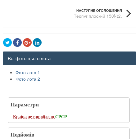
НАСТУПНЕ ОГОЛОШЕННЯ
Терпуг плоский 150№2.
Всі фото цього лота
Фото лота 1
Фото лота 2
Параметри
Країна де вироблено
СРСР
Подйомів