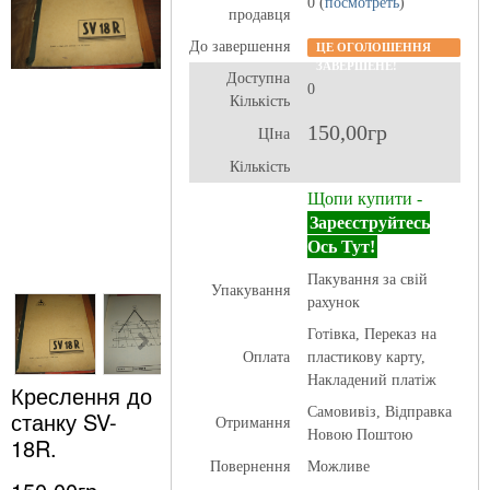
0 (
посмотреть
)
продавця
До завершення
ЦЕ ОГОЛОШЕННЯ
ЗАВЕРШЕНЕ!
Доступна
0
Кількість
150,00гр
ЦІна
Кількість
Щопи купити -
Зареєструйтесь
Ось Тут!
Пакування за свій
Упакування
рахунок
Готівка, Переказ на
Оплата
пластикову карту,
Накладений платіж
Креслення до
Самовивіз, Відправка
станку SV-
Отримання
Новою Поштою
18R.
Повернення
Можливе