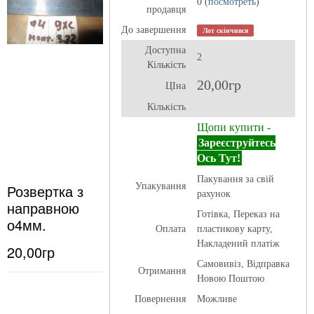
0 (
посмотреть
)
продавця
До завершення
Лот скінчився
Доступна
2
Кількість
20,00гр
ЦІна
Кількість
Щопи купити -
Зареєструйтесь
Ось Тут!
Пакування за свій
Розвертка з
Упакування
рахунок
направною
Готівка, Переказ на
о4мм.
Оплата
пластикову карту,
Накладений платіж
20,00гр
Самовивіз, Відправка
Отримання
Новою Поштою
Повернення
Можливе