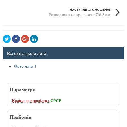
НАСТУПНЕ ОГОЛОШЕННЯ
Розвертка з направною о7/6.8мм.
Всі фото цього лота
Фото лота 1
Параметри
Країна де вироблено
СРСР
Подйомів