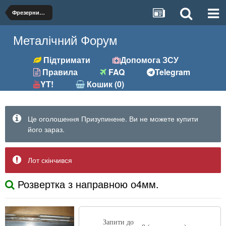
Фрезерний (фрези, розгортки та ін.)
Металічний Форум
Підтримати
Допомога ЗСУ
Правила
FAQ
Telegram
YT!
Кошик (0)
Це оголошення Призупинене. Ви не можете купити
його зараз.
Лот скінчився
Розвертка з направною о4мм.
Запити до