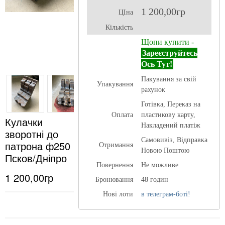
1 200,00гр
ЦІна
Кількість
Щопи купити -
Зареєструйтесь
Ось Тут!
Пакування за свій
Упакування
рахунок
Готівка, Переказ на
Оплата
пластикову карту,
Кулачки
Накладений платіж
зворотні до
Самовивіз, Відправка
патрона ф250
Отримання
Новою Поштою
Псков/Дніпро
Повернення
Не можливе
1 200,00гр
Бронювання
48 годин
Нові лоти
в телеграм-боті!