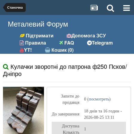
Станочна
Металевий Форум
Підтримати
Допомога ЗСУ
Правила
FAQ
Telegram
YT!
Кошик (0)
Кулачки зворотні до патрона ф250 Псков/
Дніпро
Запити до
0 (
посмотреть
)
продавця
18 днів та 16 годин -
До завершення
2026-08-25 13:11
Доступна
1
Кількість