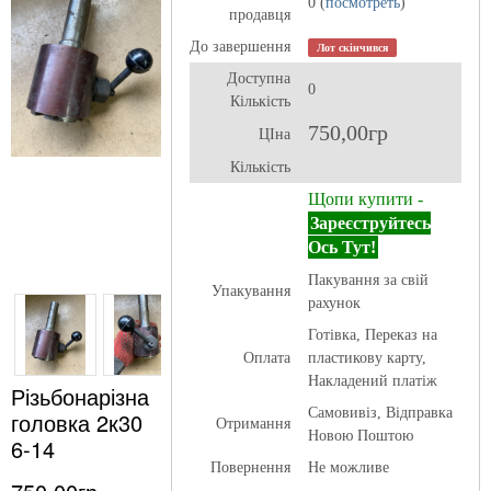
0 (
посмотреть
)
продавця
До завершення
Лот скінчився
Доступна
0
Кількість
750,00гр
ЦІна
Кількість
Щопи купити -
Зареєструйтесь
Ось Тут!
Пакування за свій
Упакування
рахунок
Готівка, Переказ на
Оплата
пластикову карту,
Накладений платіж
Різьбонарізна
Самовивіз, Відправка
головка 2к30
Отримання
Новою Поштою
6-14
Повернення
Не можливе