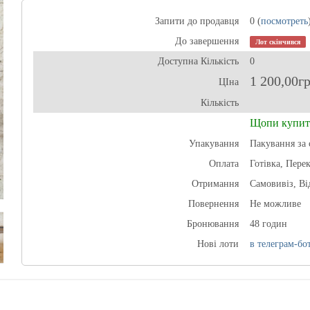
Запити до продавця
0 (
посмотреть
До завершення
Лот скінчився
Доступна Кількість
0
1 200,00г
ЦІна
Кількість
Щопи купит
Упакування
Пакування за 
Оплата
Готівка, Пере
Отримання
Самовивіз, В
Повернення
Не можливе
Бронювання
48 годин
Нові лоти
в телеграм-бот