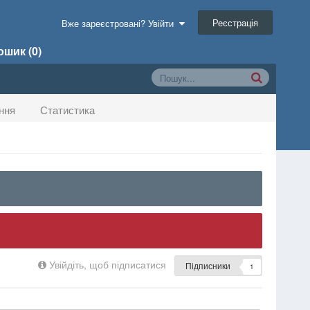
Реєстрація
Вже зареєстровані? Увійти
шик (0)
ння
Статистика
Увійдіть, щоб підписатися
Підписники
1