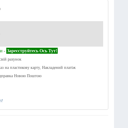
)
р
и -
Зареєструйтесь Ось Тут!
свій рахунок
каз на пластикову карту, Накладений платіж
ідправка Новою Поштою
і!