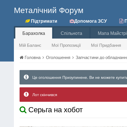
Металічний Форум
Підтримати
Допомога ЗСУ
П
Барахолка
Спільнота
Мапа Майстрі
Мій Баланс
Мої Пропозиції
Мої Придбання
Головна
Оголошення
Запчастини до обладнан
Це оголошення Призупинене. Ви не можете купити
Лот скінчився
Серьга на хобот