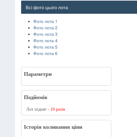
Всі фото цього лота
Фото лота 1
Фото лота 2
Фото лота 3
Фото лота 4
Фото лота 5
Фото лота 6
Параметри
Подйомів
Лот піднят -
10 разів
Історія коливання ціни