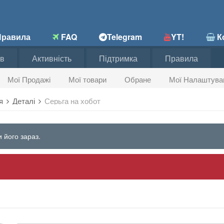
равила
FAQ
Telegram
YT!
Ко
в
Активність
Підтримка
Правила
Мої Продажі
Мої товари
Обране
Мої Налаштува
ня
Деталі
Серьга на хобот
 його зараз.