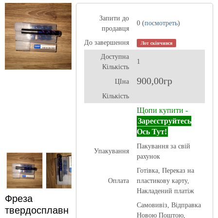
Запити до
0 (
посмотреть
)
продавця
До завершення
Лот скінчився
Доступна
1
Кількість
900,00гр
ЦІна
Кількість
Щопи купити -
Зареєструйтесь
Ось Тут!
Пакування за свій
Упакування
рахунок
Готівка, Переказ на
Оплата
пластикову карту,
Накладений платіж
Фреза
Самовивіз, Відправка
твердосплавн
Новою Поштою,