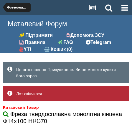
Фрезерний (фрези, розгортки та ін.)
Металевий Форум
Підтримати
Допомога ЗСУ
Правила
FAQ
Telegram
YT!
Кошик (0)
Це оголошення Призупинене. Ви не можете купити
його зараз.
Лот скінчився
Китайский Товар
Фреза твердосплавна монолітна кінцева
Ф14х100 HRC70