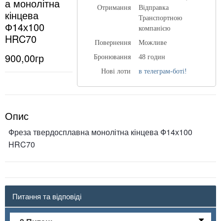
а монолітна
Отримання
Відправка
кінцева
Транспортною
Ф14х100
компанією
HRC70
Повернення
Можливе
900,00гр
Бронювання
48 годин
Нові лоти
в телеграм-боті!
Опис
Фреза твердосплавна монолітна кінцева Ф14х100
HRC70
Питання та відповіді