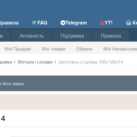
равила
FAQ
Telegram
YT!
Ко
в
Активність
Підтримка
Правила
Мої Продажі
Мої товари
Обране
Мої Налаштува
хідники
Метали і сплави
Заготовка сталева 150х125х14
 його зараз.
14