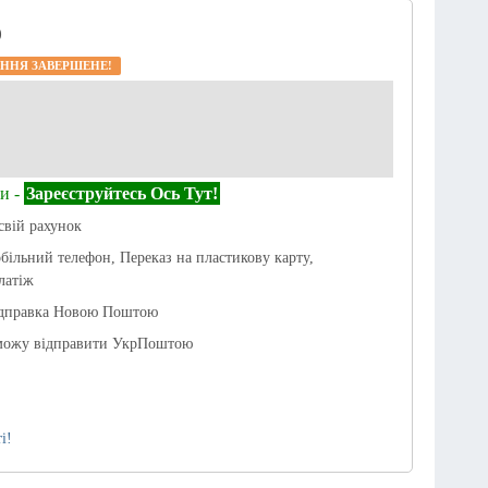
)
ННЯ ЗАВЕРШЕНЕ!
и -
Зареєструйтесь Ось Тут!
свій рахунок
обільний телефон, Переказ на пластикову карту,
латіж
ідправка Новою Поштою
можу відправити УкрПоштою
і!