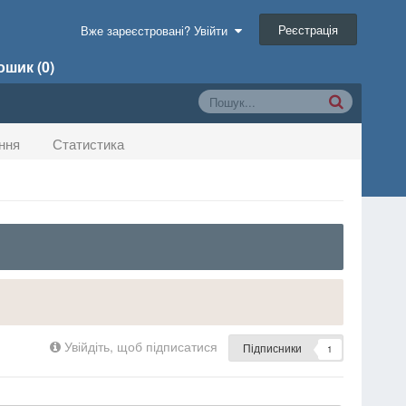
Реєстрація
Вже зареєстровані? Увійти
шик (0)
ння
Статистика
Увійдіть, щоб підписатися
Підписники
1