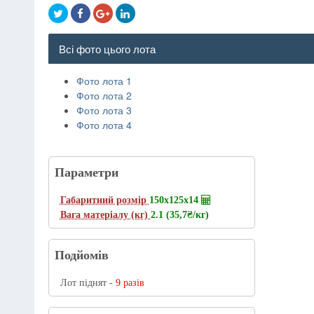
Всі фото цього лота
Фото лота 1
Фото лота 2
Фото лота 3
Фото лота 4
Параметри
Габаритний розмір
150х125х14
Вага матеріалу (кг)
2.1 (35,7
₴/кг
)
Подйомів
Лот піднят -
9 разів