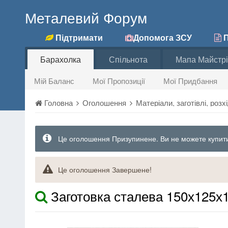
Металевий Форум
Підтримати
Допомога ЗСУ
П
Барахолка
Спільнота
Мапа Майстрі
Мій Баланс
Мої Пропозиції
Мої Придбання
Головна
Оголошення
Матеріали, заготівлі, роз
Це оголошення Призупинене. Ви не можете купити
Це оголошення Завершене!
Заготовка сталева 150х125х