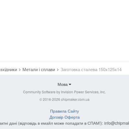
озхідники
Метали і сплави
Заготовка сталева 150х125х14
Мова
Community Software by Invision Power Services, Inc.
© 2016-2026 chipmaker.com.ua
Правила Сайту
Договір Оферта
актні дані (відповідь в емайл може попадати в СПАМ!):
info@chipma