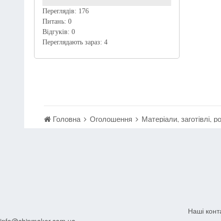
Переглядів:
176
Питань:
0
Відгуків:
0
Переглядають зараз:
4
Головна
Оголошення
Матеріали, заготівлі, р
Наші конт
info@chipmaker.com.ua