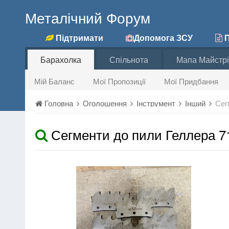
Металічний Форум
Підтримати
Допомога ЗСУ
П
Барахолка
Спільнота
Мапа Майстрі
Мій Баланс
Мої Пропозиції
Мої Придбання
Головна
Оголошення
Інструмент
Інший
Сег
Сегменти до пили Геллера 71