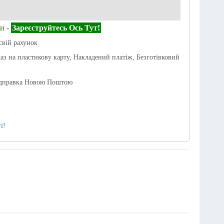
и -
Зареєструйтесь Ось Тут!
свій рахунок
каз на пластикову карту, Накладений платіж, Безготівковий
ідправка Новою Поштою
і!