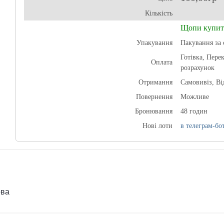
Кількість
Щопи купит
Упакування
Пакування за 
Готівка, Пере
Оплата
розрахунок
Отримання
Самовивіз, В
Повернення
Можливе
Бронювання
48 годин
Нові лоти
в телеграм-бот
ова