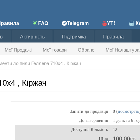
равила
FAQ
Telegram
YT!
Ко
в
Активність
Підтримка
Правила
Мої Продажі
Мої товари
Обране
Мої Налаштува
менти до пили Геллера 710х4 , Кіржач
0х4 , Кіржач
Запити до продавця
0 (
посмотреть
До завершення
1 день та 6 го
Доступна Кількість
12
100,00гр
ЦІна