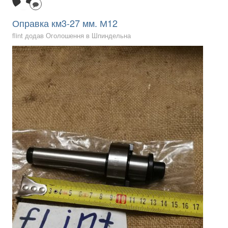
Оправка км3-27 мм. М12
flint додав Оголошення в
Шпиндельна