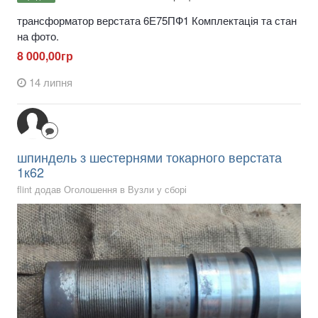
трансформатор верстата 6Е75ПФ1 Комплектація та стан
на фото.
8 000,00гр
14 липня
шпиндель з шестернями токарного верстата
1к62
flint додав Оголошення в
Вузли у сборі