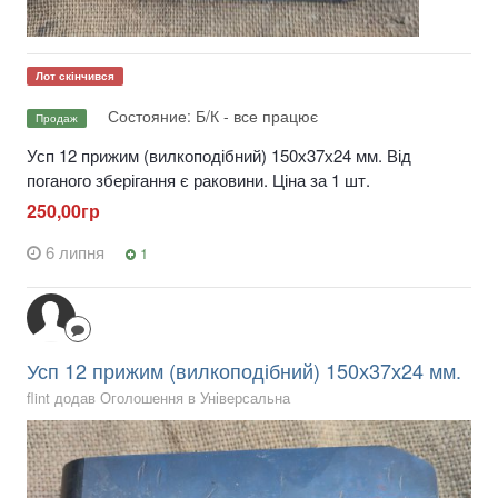
Лот скінчився
Состояние: Б/К - все працює
Продаж
Усп 12 прижим (вилкоподібний) 150х37х24 мм. Від
поганого зберігання є раковини. Ціна за 1 шт.
250,00гр
6 липня
1
Усп 12 прижим (вилкоподібний) 150х37х24 мм.
flint додав Оголошення в
Універсальна