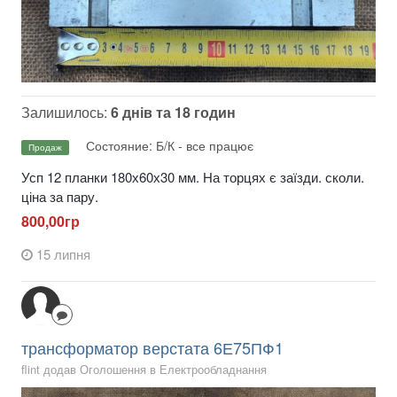
Залишилось:
6 днів та 18 годин
Состояние: Б/К - все працює
Продаж
Усп 12 планки 180х60х30 мм. На торцях є заїзди. сколи.
ціна за пару.
800,00гр
15 липня
трансформатор верстата 6Е75ПФ1
flint додав Оголошення в
Електрообладнання