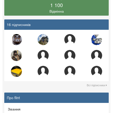
1 100
Відмінна
16 підписників
Всі підписники
Про flint
Звання