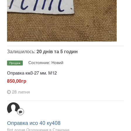
Залишилось:
20 днів та 5 годин
Состояние: Новий
Продаж
Оправка км3-27 мм. М12
850,00гр
28 липня
Оправка исо 40 ку408
flint додав Оголошення в
Станочна