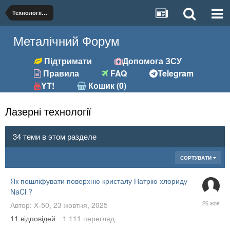
Технології металообробки
Металічний Форум
Підтримати
Допомога ЗСУ
Правила
FAQ
Telegram
YT!
Кошик (0)
Лазерні технології
34 теми в этом разделе
СОРТУВАТИ
Як пошліфувати поверхню кристалу Натрію хлориду
NaCl ?
26
Автор:
Х-50
,
23 жовтня, 2025
жовтня,
11
відповідей
1 111
перегляд
2025