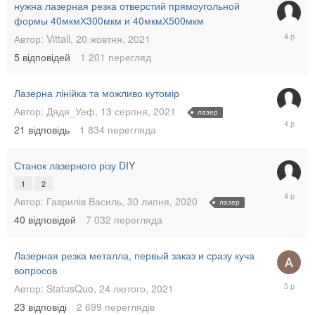
нужна лазерная резка отверстий прямоугольной
формы 40мкмХ300мкм и 40мкмХ500мкм
7
Автор:
Vittall
,
20 жовтня, 2021
листопа
5
відповідей
1 201
перегляд
2021
Лазерна лінійка та можливо кутомір
Автор:
Дядя_Уеф
,
13 серпня, 2021
лазер
24
21
відповідь
1 834
перегляда
серпня,
2021
Станок лазерного різу DIY
1
2
14
Автор:
Гаврилів Василь
,
30 липня, 2020
лазер
серпня,
40
відповідей
7 032
перегляда
2021
Лазерная резка металла, первый заказ и сразу куча
вопросов
14
Автор:
StatusQuo
,
24 лютого, 2021
липня,
23
відповіді
2 699
переглядів
2021