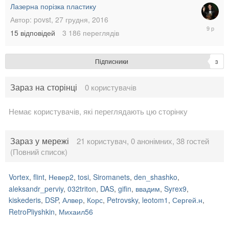
Лазерна порізка пластику
Автор:
povst
,
27 грудня, 2016
8
15
відповідей
3 186
переглядів
березня
2017
Підписники
3
Зараз на сторінці
0 користувачів
Немає користувачів, які переглядають цю сторінку
Зараз у мережі
21 користувач, 0 анонімних, 38 гостей
(Повний список)
Vortex
flint
Невер2
tosi
Siromanets
den_shashko
aleksandr_perviy
032triton
DAS
gifin
ввадим
Syrex9
kiskederis
DSP
Алвер
Корс
Petrovsky
leotom1
Сергей.н
RetroPliyshkin
Михаил56