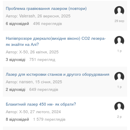
Проблема гравіювання лазером (повтори)
Автор:
Valerash
,
26 вересня, 2025
29
6
відповідей
496
переглядів
вересня
2025
Напівпрозоре дзеркало(вихідне віконо) СО2 лезера-
як знайти на Алі?
26
Автор:
Х-50
,
26 квітня, 2025
квітня,
3
відповіді
751
перегляд
2025
Лазер для юстировки станков и другого оборудования
Автор:
nansen
,
15 січня, 2025
16
2
відповіді
649
переглядів
січня,
2025
Блакитний лазер 450 нм- як обрати?
Автор:
Х-50
,
27 лютого, 2024
17
8
відповідей
1 579
переглядів
липня,
2024