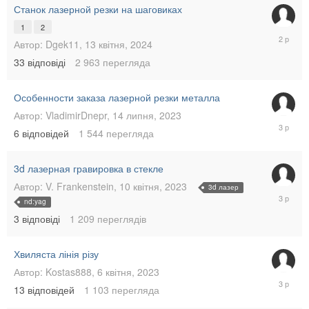
Станок лазерной резки на шаговиках
1
2
15
Автор:
Dgek11
,
13 квітня, 2024
квітня,
33
відповіді
2 963
перегляда
2024
Особенности заказа лазерной резки металла
Автор:
VladimirDnepr
,
14 липня, 2023
18
6
відповідей
1 544
перегляда
липня,
2023
3d лазерная гравировка в стекле
Автор:
V. Frankenstein
,
10 квітня, 2023
3d лазер
10
nd:yag
квітня,
3
відповіді
1 209
переглядів
2023
Хвиляста лінія різу
Автор:
Kostas888
,
6 квітня, 2023
8
13
відповідей
1 103
перегляда
квітня,
2023