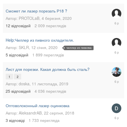
2020
Сможет ли лазер порезать Р18 ?
Автор:
PROTOLaB
,
4 березня, 2020
4
12
відповідей
2 009
переглядів
березня
2020
Help:Чиллер из пивного охладителя.
Автор:
SKLR
,
12 січня, 2020
чиллер из пивняка
15
5
відповідей
1 899
переглядів
лютого,
2020
Лист для порезки. Какая должна быть сталь?
1
2
12
Автор:
doska
,
11 листопада, 2019
листопа
25
відповідей
4 036
переглядів
2019
Оптоволоконный лазер оцинковка
Автор:
AleksandrAB
,
22 серпня, 2018
19
3
відповіді
1 733
перегляда
серпня,