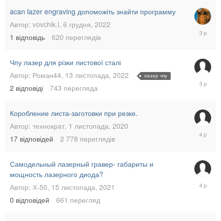
acan lazer engraving допоможіть знайти программу
Автор:
vovchik.l
,
6 грудня, 2022
6
1
відповідь
620
переглядів
грудня,
2022
Чпу лазер для різки листової сталі
Автор:
Роман44
,
13 листопада, 2022
лазер чпу
21
2
відповіді
743
перегляда
листопа
2022
Коробление листа-заготовки при резке.
Автор:
технократ
,
1 листопада, 2020
23
17
відповідей
2 778
переглядів
грудня,
2021
Самодельный лазерный гравер- габариты и
мощность лазерного диода?
15
Автор:
Х-50
,
15 листопада, 2021
листопа
0
відповідей
661
перегляд
2021