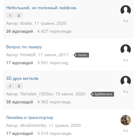
2020
Небольшой, но полезный лайфхак.
1
2
1
Автор:
doska
,
11 травня, 2020
жовтня,
26
відповідей
4 427
переглядів
2020
Вопрос по лазеру
Автор:
freewolf
,
17 липня, 2017
лазер
10
17
відповідей
3 501
перегляд
липня,
2020
3D друк металів
1
2
27
Автор:
Yaroslav_r320ou
,
15 квітня, 2020
3д3dпечать
травня,
38
відповідей
4 362
перегляда
2020
Линейка и транспортир
Автор:
akushnirenko
,
11 травня, 2020
19
17
відповідей
3 010
переглядів
травня,