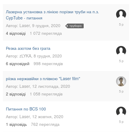
Лазерна установка з лінією порізки труби на п.з.
CypTube - питання
16
Автор:
Laser
,
9 грудня, 2020
труборіз
грудня,
4
відповіді
1 072
перегляда
2020
Резка азотом без грата
Автор:
zLYKA
,
8 грудня, 2020
9
6
відповідей
998
переглядів
грудня,
2020
ріізка нержавійки з плівкою "Laser film"
Автор:
Laser
,
12 листопада, 2020
12
2
відповіді
1 058
переглядів
листопа
2020
Питання по BCS 100
Автор:
Laser
,
12 жовтня, 2020
12
1
відповідь
762
перегляда
жовтня,